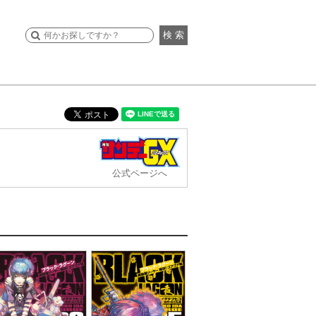
検 索
公式ページへ