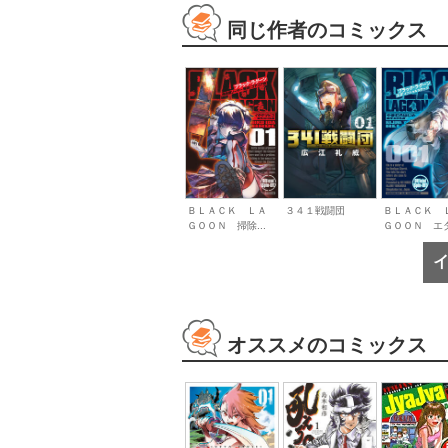
同じ作者のコミックス
ＢＬＡＣＫ ＬＡ
３４１戦闘団
ＢＬＡＣＫ 
ＧＯＯＮ 掃除...
ＧＯＯＮ エダ.
オススメのコミックス