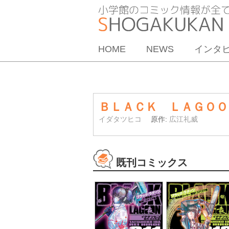
HOME
NEWS
インタ
ＢＬＡＣＫ ＬＡＧＯ
イダタツヒコ
原作:
広江礼威
既刊コミックス