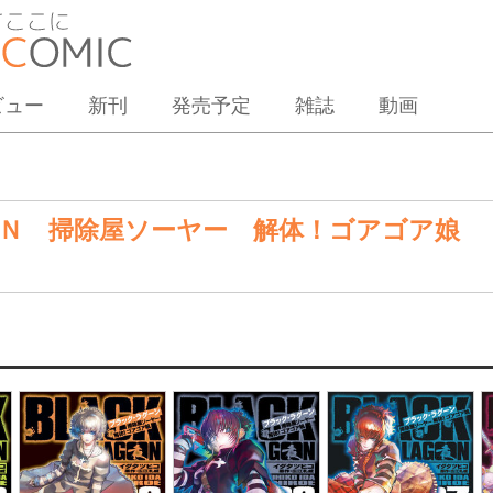
ビュー
新刊
発売予定
雑誌
動画
ＯＮ 掃除屋ソーヤー 解体！ゴアゴア娘