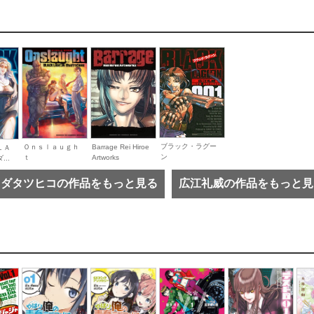
ブラック・ラグー
Barrage Rei Hiroe
Ｏｎｓｌａｕｇｈ
ＬＡ
ン
Artworks
ｔ
..
イダタツヒコの作品をもっと見る
広江礼威の作品をもっと見