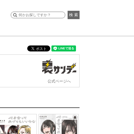
検 索
公式ページへ