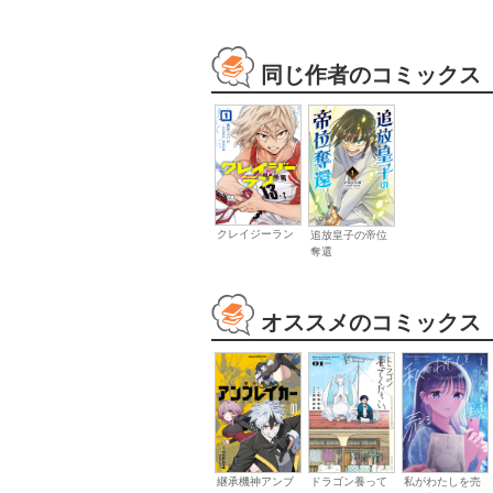
同じ作者のコミックス
クレイジーラン
追放皇子の帝位
奪還
オススメのコミックス
継承機神アンブ
ドラゴン養って
私がわたしを売