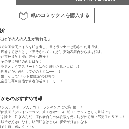
紙のコミックスを購入する
紹介
にはその人の人生が現れる」
年で全国最高タイムを叩き出し、天才ランナーと称された卯月俊。
を席巻する存在として期待されていたが、突如表舞台から姿を消す。
彼が高校進学を機に競技へ復帰！
、その姿に当時の面影はなく
ャラ男というアスリートとはかけ離れた見た目に…！
る周囲だが、果たしてその実力は──！？
生、そして“ノット根性論“の戦略で
伝全国制覇を目指す青春部活ストーリー！
者からのおすすめ情報
Eマンガ」スポーツカテゴリーランキングにて第1位！！
駅伝漫画『クレイジーラン』第１巻がついに紙コミックスとして登場です！
てを陸上に注ぎ込んだ、原作者自らの体験談を元に紡がれる陸上部男子のリアル！
ら駅伝が好きになる、駅伝好きはさらに駅伝が好きになる！
頭でお買い求めください！