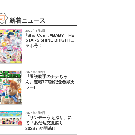
新着ニュース
2026年8月5日
｢Sho-Comi｣×BABY, THE
STARS SHINE BRIGHTコ
ラボ号！
2026年8月5日
『看護助手のナナちゃ
ん』連載777話記念巻頭カ
ラー!!
2026年8月5日
「サンデーうぇぶり」に
て「あだち充夏祭り
2026」が開幕!!