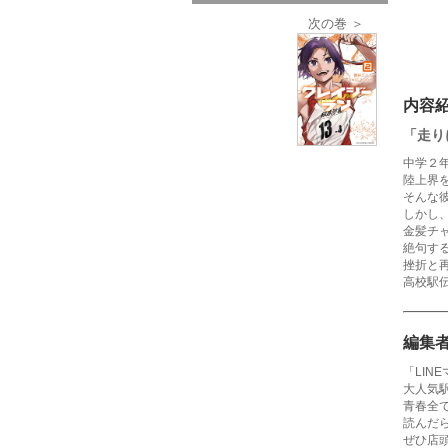
次の巻 ＞
内容
「走り
中学２
陸上界
そんな
しかし
金髪チ
絶句す
挫折と再
高校駅
編集
「LIN
大人気
青春全
読んだ
ぜひ店