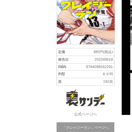
定価
880円(税込)
発売日
2025/09/19
ISBN
9784098542291
判型
Ｂ６判
頁
192頁
公式ページへ
「クレイジーラン」ページへ