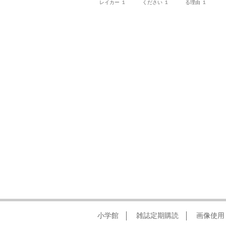
レイカー １
ください １
る理由 １
小学館
雑誌定期購読
画像使用