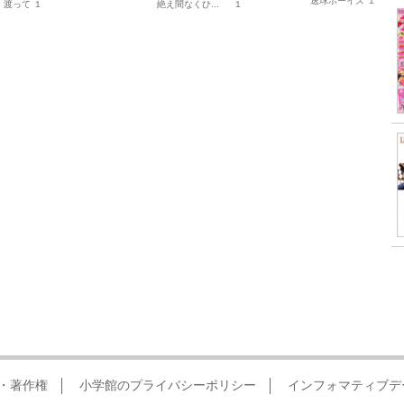
送球ボーイズ １
渡って １
絶え間なくひ...
１
・著作権
小学館のプライバシーポリシー
インフォマティブデ