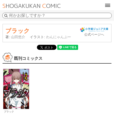
tog
navi
ブラック
公式ページへ
著:
山田悠介
イラスト:
わんにゃんぷー
既刊コミックス
ブラック