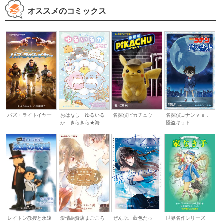
オススメのコミックス
バズ・ライトイヤー
おはなし ゆるいる
名探偵ピカチュウ
名探偵コナンｖｓ．
か きらきら★海...
怪盗キッド
レイトン教授と永遠
愛情融資店まごころ
ぜんぶ、藍色だっ
世界名作シリーズ