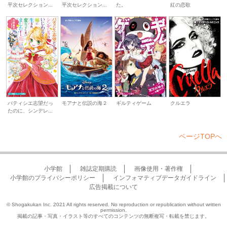
平次セレクション...
平次セレクション...
た。
紅の恋歌
パティシエ志望だっ
モアナと伝説の海２
ギルティゲーム
クルエラ
たのに、シンデレ...
ページTOPへ
小学館
雑誌定期購読
画像使用・著作権
小学館のプライバシーポリシー
インフォマティブデータガイドライン
広告掲載について
© Shogakukan Inc. 2021 All rights reserved. No reproduction or republication without written
permission.
掲載の記事・写真・イラスト等のすべてのコンテンツの無断複写・転載を禁じます。