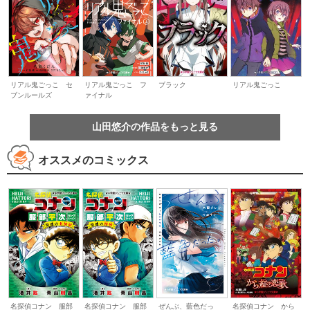
リアル鬼ごっこ セ
リアル鬼ごっこ フ
ブラック
リアル鬼ごっこ
ブンルールズ
ァイナル
山田悠介の作品をもっと見る
オススメのコミックス
名探偵コナン 服部
名探偵コナン 服部
ぜんぶ、藍色だっ
名探偵コナン から