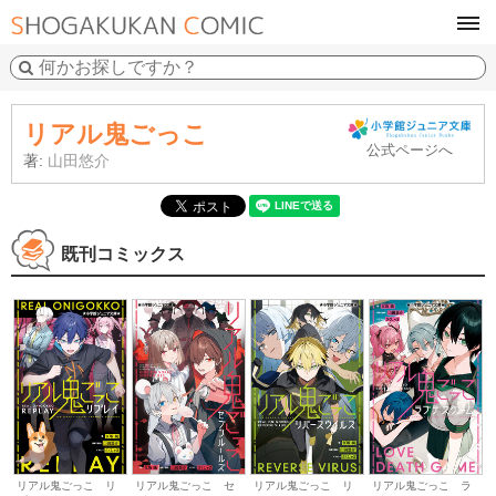
tog
navi
リアル鬼ごっこ
公式ページへ
著:
山田悠介
既刊コミックス
リアル鬼ごっこ リ
リアル鬼ごっこ セ
リアル鬼ごっこ リ
リアル鬼ごっこ ラ