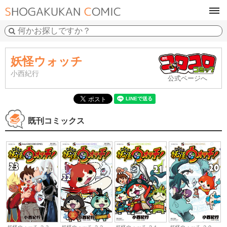
tog
navi
妖怪ウォッチ
小西紀行
公式ページへ
既刊コミックス