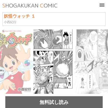
tog
navi
妖怪ウォッチ １
小西紀行
無料試し読み