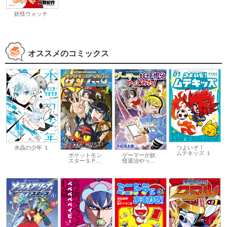
妖怪ウォッチ
オススメのコミックス
水晶の少年 １
つよいぞ！
ムテキッズ １
ポケットモン
ゲーマーが妖
スターＳＰ...
怪退治やっ...