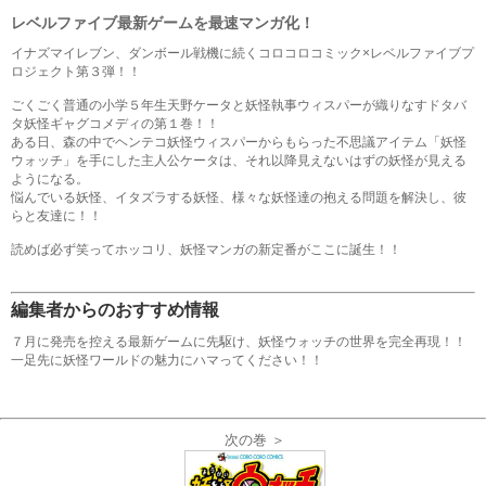
レベルファイブ最新ゲームを最速マンガ化！
イナズマイレブン、ダンボール戦機に続くコロコロコミック×レベルファイブプ
ロジェクト第３弾！！
ごくごく普通の小学５年生天野ケータと妖怪執事ウィスパーが織りなすドタバ
タ妖怪ギャグコメディの第１巻！！
ある日、森の中でヘンテコ妖怪ウィスパーからもらった不思議アイテム「妖怪
ウォッチ」を手にした主人公ケータは、それ以降見えないはずの妖怪が見える
ようになる。
悩んでいる妖怪、イタズラする妖怪、様々な妖怪達の抱える問題を解決し、彼
らと友達に！！
読めば必ず笑ってホッコリ、妖怪マンガの新定番がここに誕生！！
編集者からのおすすめ情報
７月に発売を控える最新ゲームに先駆け、妖怪ウォッチの世界を完全再現！！
一足先に妖怪ワールドの魅力にハマってください！！
次の巻 ＞