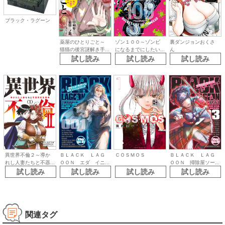
ブラック・ラグーン
薬屋のひとりごと～
ゾン１００～ゾンビ
裏ダンジョンおくさ
猫猫の後宮謎解き手...
になるまでにしたい...
ん
試し読み
試し読み
試し読み
異世界不倫２～導か
ＢＬＡＣＫ ＬＡＧ
ＣＯＳＭＯＳ
ＢＬＡＣＫ ＬＡＧ
れし人妻たちと不器...
ＯＯＮ エダ イニ...
ＯＯＮ 掃除屋ソー...
試し読み
試し読み
試し読み
試し読み
関連タグ