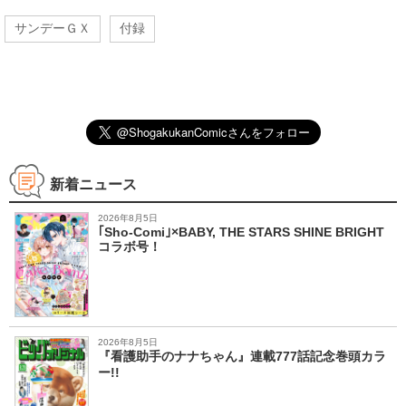
サンデーＧＸ
付録
新着ニュース
2026年8月5日
｢Sho-Comi｣×BABY, THE STARS SHINE BRIGHT
コラボ号！
2026年8月5日
『看護助手のナナちゃん』連載777話記念巻頭カラ
ー!!