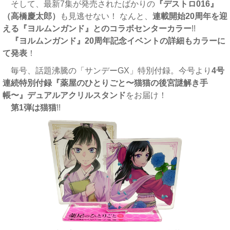
そして、最新7集が発売されたばかりの
『デストロ016』
（高橋慶太郎）
も見逃せない！ なんと、
連載開始20周年を迎
える『ヨルムンガンド』とのコラボセンターカラー
!!
『ヨルムンガンド』20周年記念イベントの詳細もカラーに
て発表
！
毎号、話題沸騰の「サンデーGX」特別付録。今号より
4号
連続特別付録『薬屋のひとりごと〜猫猫の後宮謎解き手
帳〜』デュアルアクリルスタンド
をお届け！
第1弾は猫猫
!!