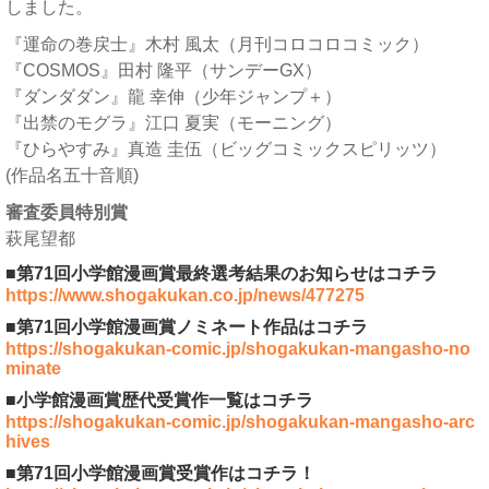
しました。
『運命の巻戻士』木村 風太（月刊コロコロコミック）
『COSMOS』田村 隆平（サンデーGX）
『ダンダダン』龍 幸伸（少年ジャンプ＋）
『出禁のモグラ』江口 夏実（モーニング）
『ひらやすみ』真造 圭伍（ビッグコミックスピリッツ）
(作品名五十音順)
審査委員特別賞
萩尾望都
■第71回小学館漫画賞最終選考結果のお知らせはコチラ
https://www.shogakukan.co.jp/news/477275
■第71回小学館漫画賞ノミネート作品はコチラ
https://shogakukan-comic.jp/shogakukan-mangasho-no
minate
■小学館漫画賞歴代受賞作一覧はコチラ
https://shogakukan-comic.jp/shogakukan-mangasho-arc
hives
■第71回小学館漫画賞受賞作はコチラ！