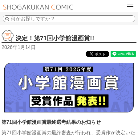
tog
navi
決定！第71回小学館漫画賞!!
2026年1月14日
第71回小学館漫画賞最終選考結果のお知らせ
第71回小学館漫画賞の最終審査が行われ、受賞作が決定いた