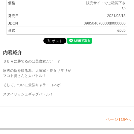
価格
販売サイトでご確認下さ
い
発売日
2021/03/18
JDCN
098504670000d0000000
形式
epub
内容紹介
ＢＢＡに勝てるのは美魔女だけ！？
家族の仇を取る為、大塚家・長女サヲリが
マコト婆さんと大バトル！
そして、ついに最強キャラ・ヨネが……
スタイリッシュギャグバトル！！
ページTOPへ