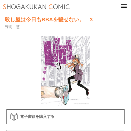
tog
navi
殺し屋は今日もBBAを殺せない。 3
芳明 慧
電子書籍を購入する