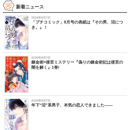
新着ニュース
2026年8月7日
「プチコミック」9月号の表紙は『その男、沼につ
き。』！
2026年8月7日
錬金術×後宮ミステリー『偽りの錬金術妃は後宮の
闇を解く』1巻!
2026年8月7日
年下“沼”系男子、本気の恋人できました――