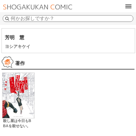
tog
navi
芳明 慧
ヨシアキケイ
著作
殺し屋は今日もB
BAを殺せない。