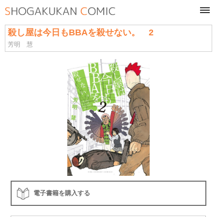
tog
navi
殺し屋は今日もBBAを殺せない。 2
芳明 慧
電子書籍を購入する