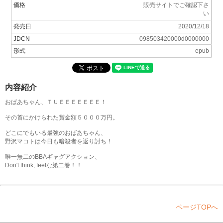
価格
販売サイトでご確認下さ
い
発売日
2020/12/18
JDCN
098503420000d0000000
形式
epub
内容紹介
おばあちゃん、ＴＵＥＥＥＥＥＥＥ！
その首にかけられた賞金額５０００万円。
どこにでもいる最強のおばあちゃん、
野沢マコトは今日も暗殺者を返り討ち！
唯一無二のBBAギャグアクション、
Don't think, feelな第二巻！！
ページTOPへ