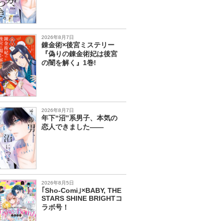
2026年8月7日
錬金術×後宮ミステリー
『偽りの錬金術妃は後宮
の闇を解く』1巻!
2026年8月7日
年下“沼”系男子、本気の
恋人できました――
2026年8月5日
｢Sho-Comi｣×BABY, THE
STARS SHINE BRIGHTコ
ラボ号！