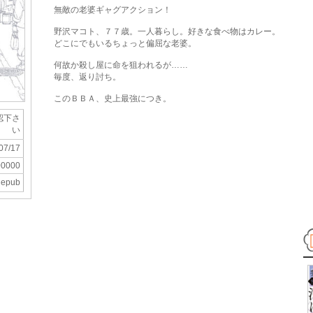
無敵の老婆ギャグアクション！
野沢マコト、７７歳。一人暮らし。好きな食べ物はカレー。
どこにでもいるちょっと偏屈な老婆。
何故か殺し屋に命を狙われるが……
毎度、返り討ち。
このＢＢＡ、史上最強につき。
認下さ
い
07/17
00000
epub