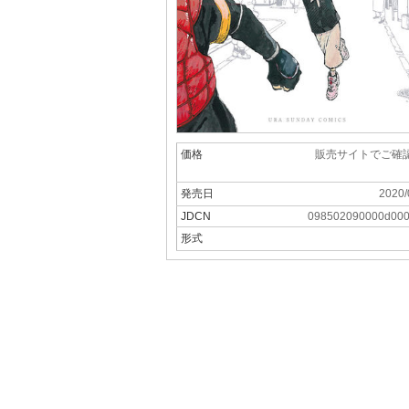
価格
販売サイトでご確
発売日
2020/
JDCN
098502090000d00
形式