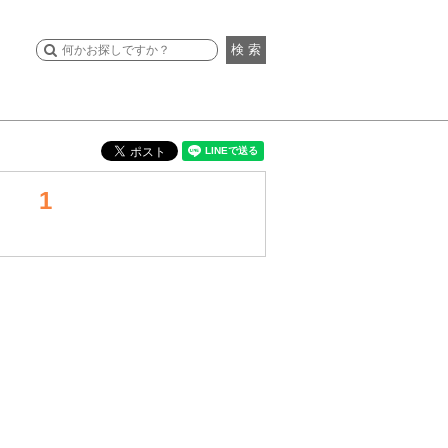
検 索
。 1