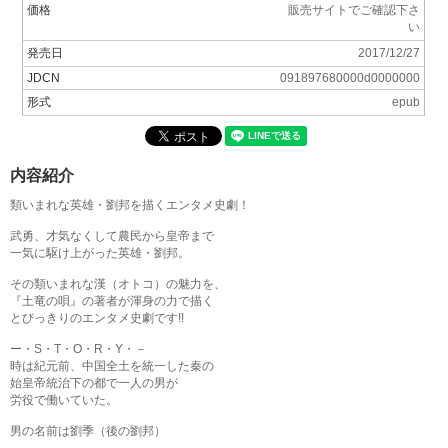
価格
販売サイトでご確認下さ
い
発売日
2017/12/27
JDCN
091897680000d0000000
形式
epub
内容紹介
類いまれな英雄・劉邦を描くエンタメ史劇！
武勇、才気なくして農民から皇帝まで
一気に駆け上がった英雄・劉邦。
その類いまれな漢（オトコ）の魅力を、
『土竜の唄』の著者が渾身の力で描く
とびっきりのエンタメ史劇です!!
ー・S・T・O・R・Y・－
時は紀元前、中国全土を統一した秦の
始皇帝統治下の都で一人の男が
労役で働いていた。
男の名前は劉季（後の劉邦）