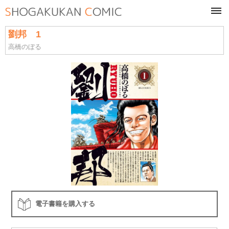
tog
navi
劉邦 1
高橋のぼる
電子書籍を購入する