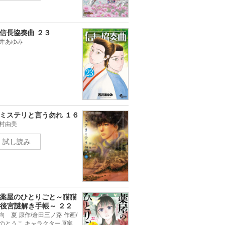
信長協奏曲 ２３
井あゆみ
ミステリと言う勿れ １６
村由美
試し読み
薬屋のひとりごと～猫猫
後宮謎解き手帳～ ２２
向 夏 原作/倉田三ノ路 作画/
のとうこ キャラクター原案