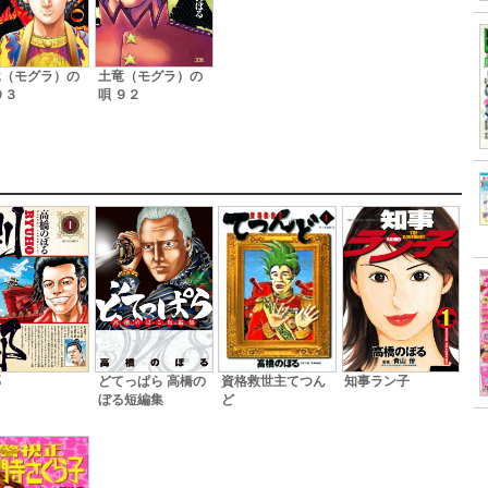
竜（モグラ）の
土竜（モグラ）の
９３
唄 ９２
資格救世主てつん
邦
どてっぱら 高橋の
知事ラン子
ど
ぼる短編集