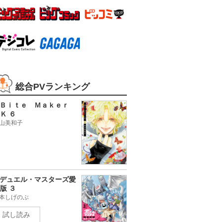
総合PVランキング
Ｂｉｔｅ Ｍａｋｅｒ
Ｋ ６
山美和子
デュエル・マスターズ愛
版 ３
本しげのぶ
試し読み