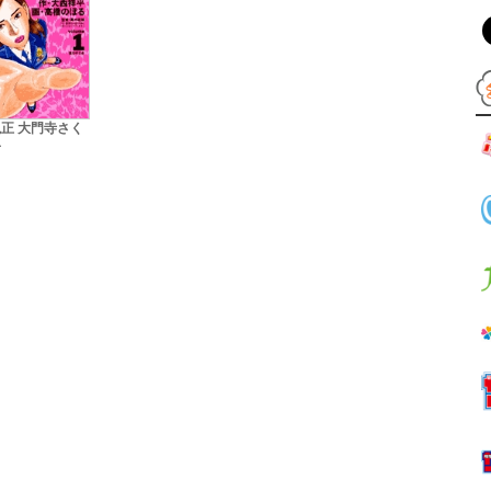
正 大門寺さく
子