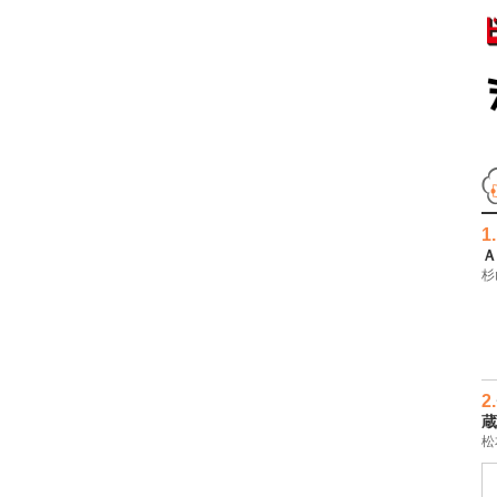
1.
Ａ
杉
2.
蔵
松