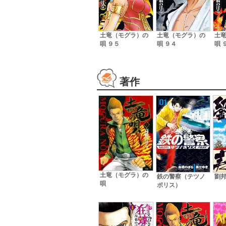
土竜（モグラ）の
土竜（モグラ）の
土
唄 ９５
唄 ９４
唄 
著作
土竜（モグラ）の
鉄の警察（テツノ
劉
唄
ポリス）