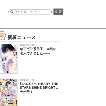
検 索
新着ニュース
2026年8月7日
年下“沼”系男子、本気の
恋人できました――
2026年8月5日
｢Sho-Comi｣×BABY, THE
STARS SHINE BRIGHTコ
ラボ号！