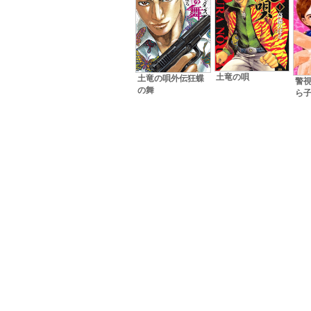
土竜の唄
土竜の唄外伝狂蝶
警視
の舞
ら