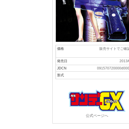
価格
販売サイトでご確
発売日
2013/
JDCN
091570720000d00
形式
公式ページへ