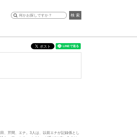
検 索
田、芹間、エナ。3人は、以前エナが記録係とし