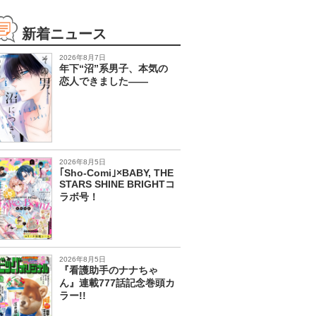
新着ニュース
2026年8月7日
年下“沼”系男子、本気の
恋人できました――
2026年8月5日
｢Sho-Comi｣×BABY, THE
STARS SHINE BRIGHTコ
ラボ号！
2026年8月5日
『看護助手のナナちゃ
ん』連載777話記念巻頭カ
ラー!!