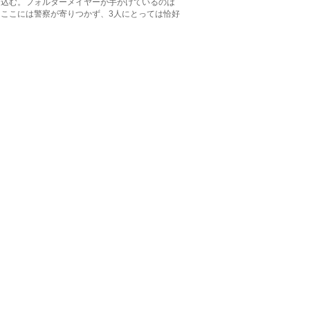
げ込む。フォルターメイヤーが手がけているのは
ここには警察が寄りつかず、3人にとっては恰好