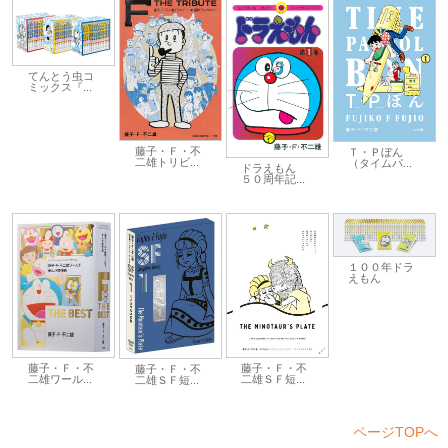
てんとう虫コ
ミックス『...
藤子・Ｆ・不
Ｔ・Ｐぼん
二雄トリビ...
（タイムパ...
ドラえもん
５０周年記...
１００年ドラ
えもん
藤子・Ｆ・不
藤子・Ｆ・不
藤子・Ｆ・不
二雄ＳＦ短...
二雄ワール...
二雄ＳＦ短...
ページTOPへ