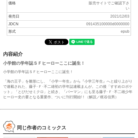
価格
販売サイトでご確認下さ
い
発売日
2021/12/03
JDCN
091435100000d0000000
形式
epub
内容紹介
小学館の学年誌ＳＦヒーローここに誕生！
小学館の学年誌ＳＦヒーローここに誕生！
「海の王子」を雛形にし、『小学一年生』から『小学三年生』へと繰り上がり
で連載された、藤子･Ｆ･不二雄初の学年誌連載まんが。この後「すすめロボケ
ット」「とびだせミクロ」と続き、「パーマン」にも至る藤子･Ｆ･不二雄少年
ヒーロー史の要となる重要作、ついに刊行開始!！（解説／梶谷信男）
同じ作者のコミックス