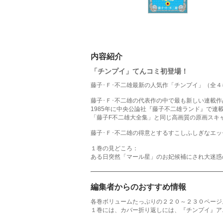
内容紹介
「チンプイ」てんコミ初登場！
藤子･Ｆ･不二雄最新の人気作「チンプイ」（全
藤子･Ｆ･不二雄の代表作の中で最も新しい連載
1985年に中央公論社『藤子不二雄ランド』で連
「藤子F不二雄大全集」と同じ高画質の原画スキ
藤子･Ｆ･不二雄の得意とするすこしふしぎなエ
１巻の見どころ：
ある日突然「マール星」のお妃候補にされ大迷惑
編集者からのおすすめ情報
各巻ボリュームたっぷりの２２０～２３０ページ
１巻には、カバー折り返しには、『チンプイ』ア