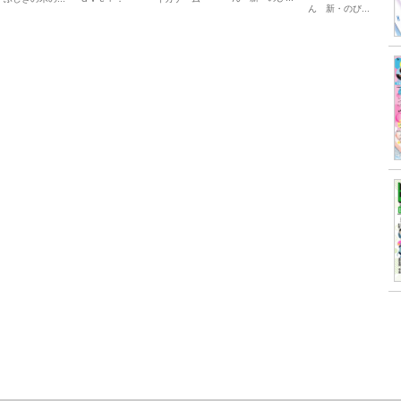
ん 新・のび...