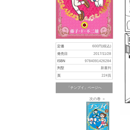
定価
600円(税込)
発売日
2017/11/28
ISBN
9784091426284
判型
新書判
頁
224頁
「チンプイ」ページへ
次の巻 ＞