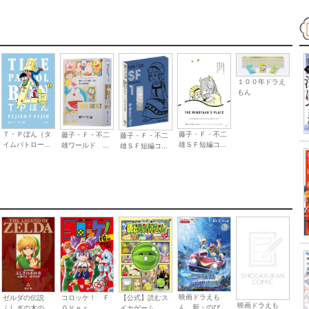
１００年ドラえ
もん
Ｔ・Ｐぼん（タ
藤子・Ｆ・不二
藤子・Ｆ・不二
藤子・Ｆ・不二
イムパトロー...
雄ＳＦ短編コ...
雄ワールド ...
雄ＳＦ短編コ...
映画ドラえも
コロッケ！ Ｆ
【公式】読むス
ゼルダの伝説
映画ドラえも
ん 新・のび...
ＧＶｅｒ．
イカゲーム
ふしぎの木の...