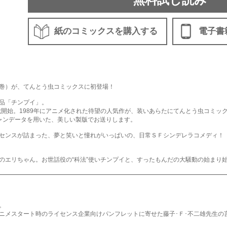
紙のコミックスを購入する
電子書
４巻）が、てんとう虫コミックスに初登場！
作品「チンプイ」。
載開始。1989年にアニメ化された待望の人気作が、装いあらたにてんとう虫コミッ
ャンデータを用いた、美しい製版でお送りします。
ッセンスが詰まった、夢と笑いと憧れがいっぱいの、日常ＳＦシンデレラコメディ！
のエリちゃん。お世話役の“科法”使いチンプイと、すったもんだの大騒動の始まり
。
ニメスタート時のライセンス企業向けパンフレットに寄せた藤子･Ｆ･不二雄先生の