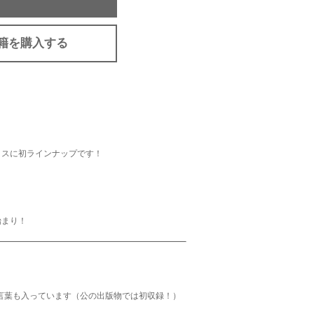
籍を購入する
クスに初ラインナップです！
始まり！
言葉も入っています（公の出版物では初収録！）