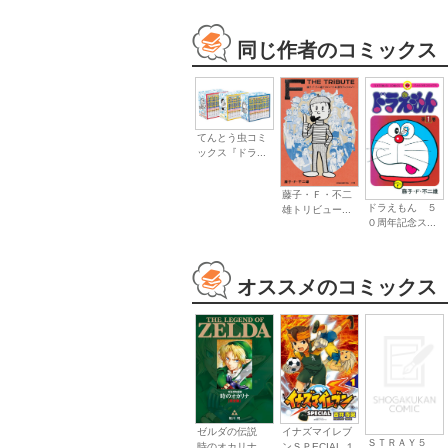
同じ作者のコミックス
てんとう虫コミ
ックス『ドラ...
藤子・Ｆ・不二
ドラえもん ５
雄トリビュー...
０周年記念ス...
オススメのコミックス
イナズマイレブ
ゼルダの伝説
ＳＴＲＡＹ５
ンＳＰECIAL １
時のオカリナ...