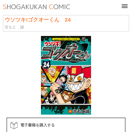
tog
navi
ウソツキ!ゴクオーくん 24
吉もと 誠
電子書籍を購入する