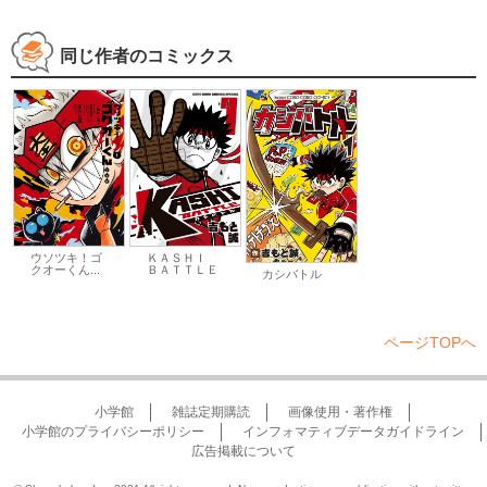
同じ作者のコミックス
ウソツキ！ゴ
ＫＡＳＨＩ
クオーくん...
ＢＡＴＴＬＥ
カシバトル
ページTOPへ
小学館
雑誌定期購読
画像使用・著作権
小学館のプライバシーポリシー
インフォマティブデータガイドライン
広告掲載について