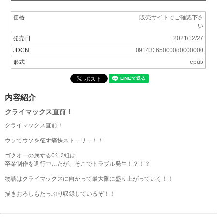
価格
販売サイトでご確認下さ
い
発売日
2021/12/27
JDCN
091433650000d0000000
形式
epub
内容紹介
クライマックス直前！
クライマックス直前！
ウソでウソを征す痛快ストーリー！！
ゴクオーの属する6年2組は
卒業制作を進行中…だが、そこでトラブル発生！？！？
物語はクライマックスに向かって最大限に盛り上がっていく！！
描きおろしもたっぷり収録しているぞ！！