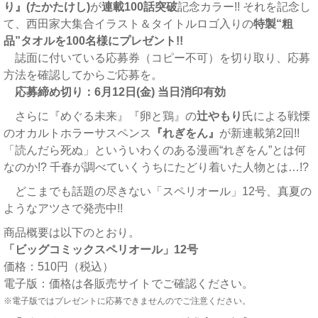
り』(たかたけし)
が
連載100話突破
記念カラー!! それを記念し
て、西田家大集合イラスト＆タイトルロゴ入りの
特製“粗
品”タオルを100名様にプレゼント!!
誌面に付いている応募券（コピー不可）を切り取り、応募
方法を確認してからご応募を。
応募締め切り：6月12日(金) 当日消印有効
さらに『めぐる未来』『卵と鶏』の
辻やもり
氏による戦慄
のオカルトホラーサスペンス
『れぎをん』
が新連載第2回!!
「読んだら死ぬ」といういわくのある漫画“れぎをん”とは何
なのか!? 千春が調べていくうちにたどり着いた人物とは…!?
どこまでも話題の尽きない「スペリオール」12号、真夏の
ようなアツさで発売中!!
商品概要は以下のとおり。
「ビッグコミックスペリオール」12号
価格：510円（税込）
電子版：価格は各販売サイトでご確認ください。
※電子版ではプレゼントに応募できませんのでご注意ください。