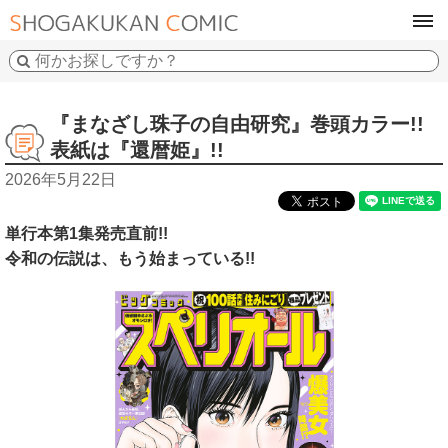
tog
navi
『まなざし珠子の自由研究』巻頭カラー!!
表紙は『還暦姫』!!
2026年5月22日
単行本第1集発売直前!!
令和の伝説は、もう始まっている!!