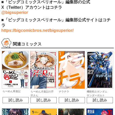
■「ビッグコミックスペリオール」編集部の公式
X（Twitter）アカウントはコチラ
@bigsuperior
■「ビッグコミックスペリオール」編集部公式サイトはコチ
ラ
https://bigcomicbros.net/bigsuperior/
関連コミックス
らーめん再遊記
らーめん才遊記の芹
チラチラ
機動戦士ガンダム
沢さん
サンダーボルト
試し読み
試し読み
試し読み
試し読み