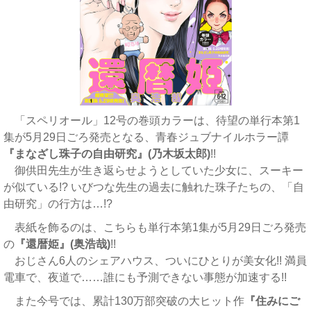
「スペリオール」12号の巻頭カラーは、待望の単行本第1
集が5月29日ごろ発売となる、青春ジュブナイルホラー譚
『まなざし珠子の自由研究』(乃木坂太郎)
!!
御供田先生が生き返らせようとしていた少女に、スーキー
が似ている!? いびつな先生の過去に触れた珠子たちの、「自
由研究」の行方は…!?
表紙を飾るのは、こちらも単行本第1集が5月29日ごろ発売
の
『還暦姫』(奥浩哉)
!!
おじさん6人のシェアハウス、ついにひとりが美女化!! 満員
電車で、夜道で……誰にも予測できない事態が加速する!!
また今号では、累計130万部突破の大ヒット作
『住みにご