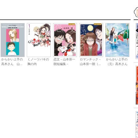
からかい上手の
くノ一ツバキの
恋文－山本崇一
ロマンチック－
からかい上手の
高木さん 山...
胸の内
朗短編集－
山本崇一朗（...
（元）高木さん