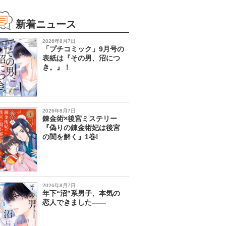
新着ニュース
2026年8月7日
「プチコミック」9月号の
表紙は『その男、沼につ
き。』！
2026年8月7日
錬金術×後宮ミステリー
『偽りの錬金術妃は後宮
の闇を解く』1巻!
2026年8月7日
年下“沼”系男子、本気の
恋人できました――