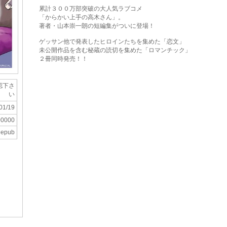
累計３００万部突破の大人気ラブコメ
「からかい上手の高木さん」。
著者・山本崇一朗の短編集がついに登場！
ゲッサン他で発表したヒロインたちを集めた「恋文」
未公開作品を含む秘蔵の読切を集めた「ロマンチック」
２冊同時発売！！
認下さ
い
01/19
00000
epub