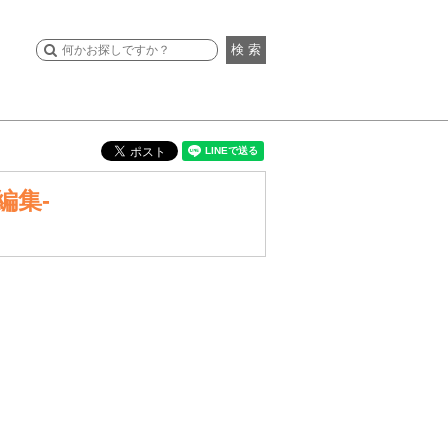
検 索
短編集-