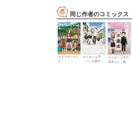
同じ作者のコミックス
マネマネにちに
からかい上手
からかい上手の
ち
（？）の西片...
高木さん 画...