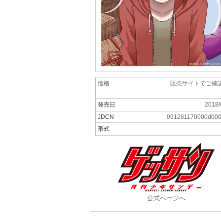
価格
販売サイトでご確
発売日
2018/
JDCN
091281170000d00
形式
公式ページへ