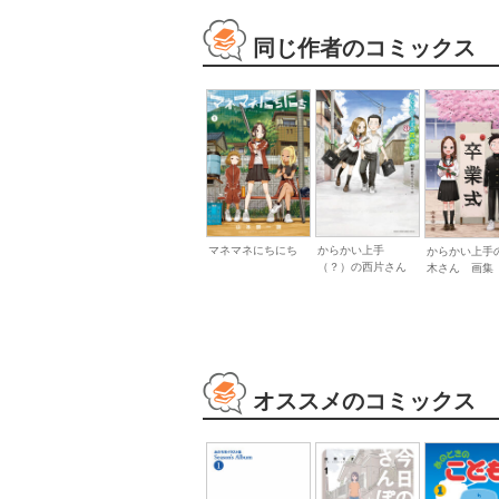
同じ作者のコミックス
マネマネにちにち
からかい上手
からかい上手
（？）の西片さん
木さん 画集「.
オススメのコミックス