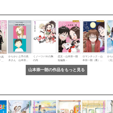
からかい上手の高
くノ一ツバキの胸
恋文－山本崇一朗
ロマンチック－山
から
の高
木さん 山本崇...
の内
短編集－
本崇一朗（裏）...
（元
..
山本崇一朗の作品をもっと見る