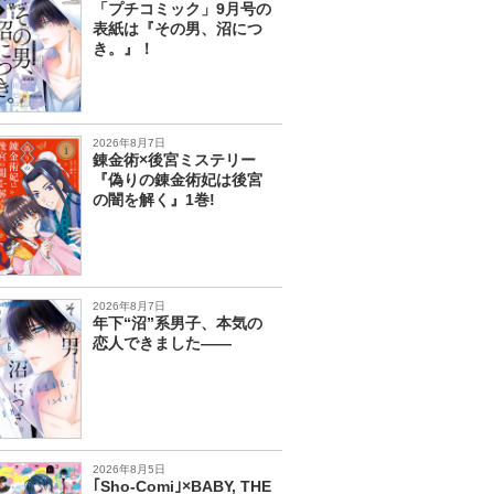
「プチコミック」9月号の
表紙は『その男、沼につ
き。』！
2026年8月7日
錬金術×後宮ミステリー
『偽りの錬金術妃は後宮
の闇を解く』1巻!
2026年8月7日
年下“沼”系男子、本気の
恋人できました――
2026年8月5日
｢Sho-Comi｣×BABY, THE