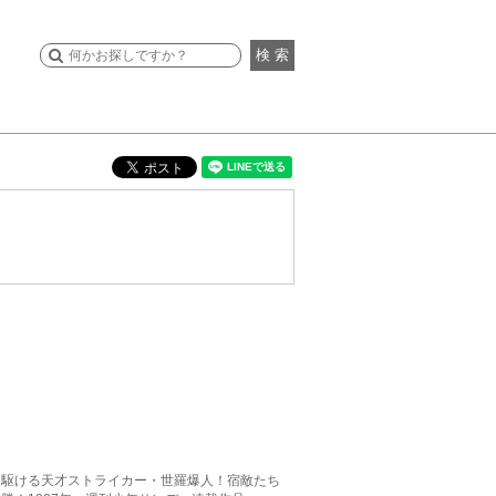
検 索
を駆ける天才ストライカー・世羅爆人！宿敵たち