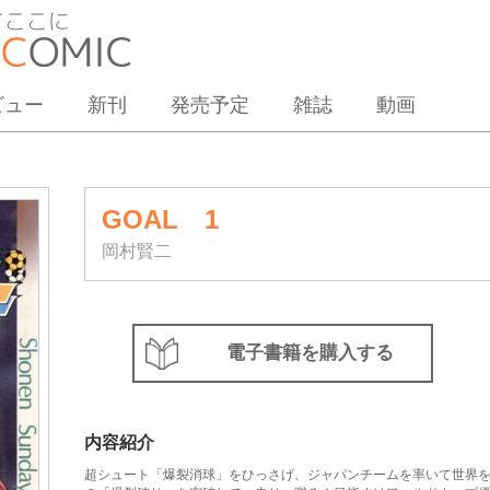
ビュー
新刊
発売予定
雑誌
動画
GOAL 1
岡村賢二
電子書籍を購入する
内容紹介
超シュート「爆裂消球」をひっさげ、ジャパンチームを率いて世界