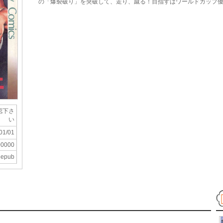
の「爆裂破り」を突破して、走り、蹴る！目指すはワールドカップ優
認下さ
い
01/01
00000
epub