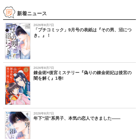
新着ニュース
2026年8月7日
「プチコミック」9月号の表紙は『その男、沼につ
き。』！
2026年8月7日
錬金術×後宮ミステリー『偽りの錬金術妃は後宮の
闇を解く』1巻!
2026年8月7日
年下“沼”系男子、本気の恋人できました――