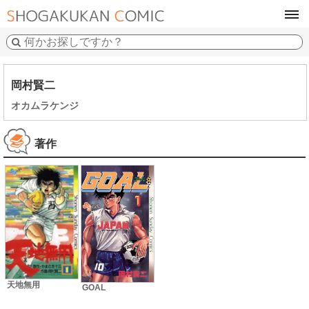
tog
navi
岡村賢二
オカムラケンジ
著作
天地無用
GOAL