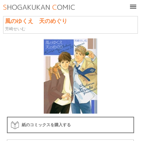
tog
navi
風のゆくえ 天のめぐり
芳崎せいむ
紙のコミックスを購入する