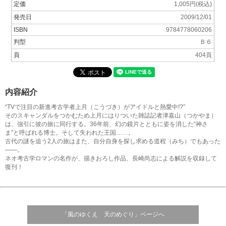
定価
1,005円(税込)
発売日
2009/12/01
ISBN
9784778060206
判型
Ｂ６
頁
404頁
内容紹介
“TVで注目の新進考古学者上月（こうづき）がアイドルと熱愛中!?”
そのスキャンダルをつかむため上月にはりついた雑誌記者津嘉山（つかやま）
は、強引に彼の旅に同行する。36年前、幻の鏡片とともに姿を消した“神さ
ま”と呼ばれる博士。そして失われた王国……。
古代の謎を追う2人の旅はまた、自分自身を探し求める道程（みち）でもあった
――。
ネオ考古学ロマンの名作が、描きおろし作品、長崎尚志による解説を収録して
復刊！
「風のゆくえ 天のめぐり」ページへ