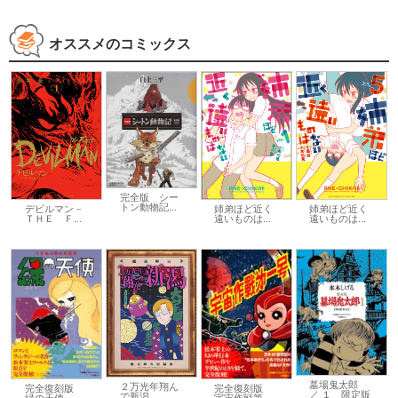
オススメのコミックス
完全版 シー
トン動物記...
デビルマン－
姉弟ほど近く
姉弟ほど近く
ＴＨＥ Ｆ...
遠いものは...
遠いものは...
墓場鬼太郎
２万光年翔ん
完全復刻版
完全復刻版
／ １ 限定版
で新潟