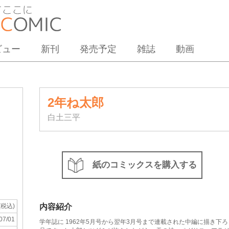
ビュー
新刊
発売予定
雑誌
動画
2年ね太郎
白土三平
紙のコミックスを購入する
内容紹介
(税込)
07/01
学年誌に 1962年5月号から翌年3月号まで連載された中編に描き下