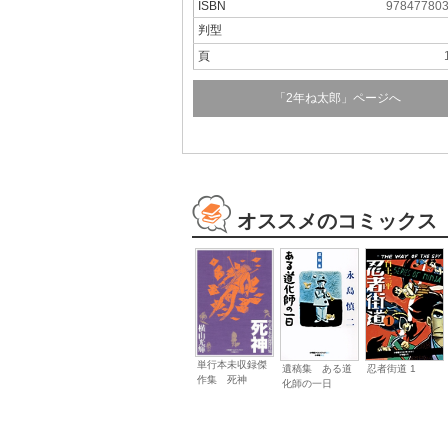
ISBN
97847780
判型
頁
「2年ね太郎」ページへ
オススメのコミックス
単行本未収録傑
遺稿集 ある道
忍者街道 1
作集 死神
化師の一日