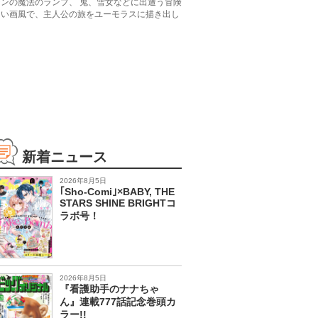
ンの魔法のランプ、 鬼、雪女などに出遭う冒険
しい画風で、主人公の旅をユーモラスに描き出し
新着ニュース
2026年8月5日
｢Sho-Comi｣×BABY, THE
STARS SHINE BRIGHTコ
ラボ号！
2026年8月5日
『看護助手のナナちゃ
ん』連載777話記念巻頭カ
ラー!!