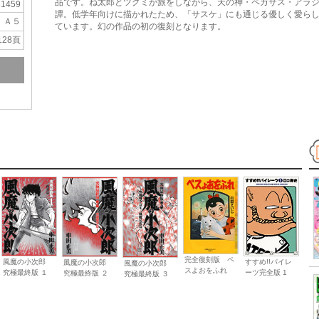
品です。ね太郎とツグミが旅をしながら、天の神・ペガサス・アラジ
31459
譚。低学年向けに描かれたため、「サスケ」にも通じる優しく愛ら
Ａ５
ています。幻の作品の初の復刻となります。
128頁
完全復刻版 ペ
風魔の小次郎
すすめ!!パイレ
風魔の小次郎
風魔の小次郎
スよおをふれ
究極最終版 １
ーツ完全版 1
究極最終版 ２
究極最終版 ３