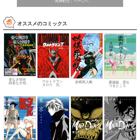
「死神剣士」ページへ
オススメのコミックス
姿なき招待
ウルトラマン
妖棋死人帳
愛蔵版 雲出
続姿なき招...
タロウ 完...
づるところ