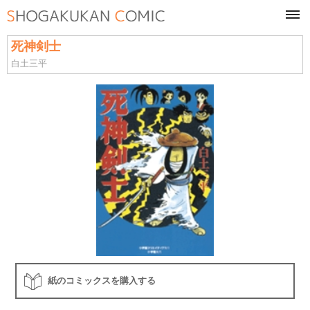
tog
navi
死神剣士
白土三平
紙のコミックスを購入する