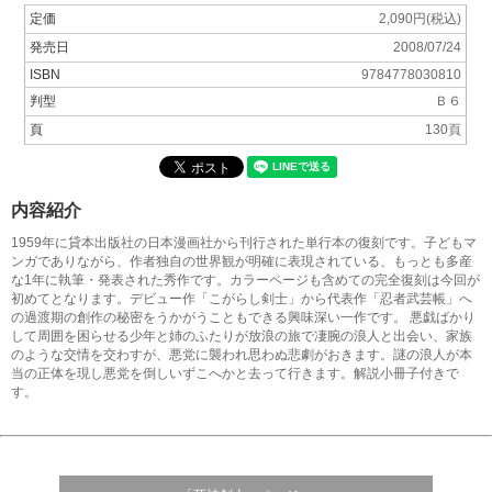
定価
2,090円(税込)
発売日
2008/07/24
ISBN
9784778030810
判型
Ｂ６
頁
130頁
内容紹介
1959年に貸本出版社の日本漫画社から刊行された単行本の復刻です。子どもマ
ンガでありながら、作者独自の世界観が明確に表現されている、もっとも多産
な1年に執筆・発表された秀作です。カラーページも含めての完全復刻は今回が
初めてとなります。デビュー作「こがらし剣士」から代表作「忍者武芸帳」へ
の過渡期の創作の秘密をうかがうこともできる興味深い一作です。 悪戯ばかり
して周囲を困らせる少年と姉のふたりが放浪の旅で凄腕の浪人と出会い、家族
のような交情を交わすが、悪党に襲われ思わぬ悲劇がおきます。謎の浪人が本
当の正体を現し悪党を倒しいずこへかと去って行きます。解説小冊子付きで
す。