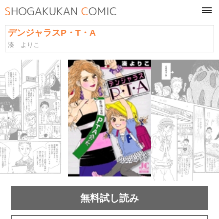
tog
navi
デンジャラスP・T・A
湊 よりこ
無料試し読み