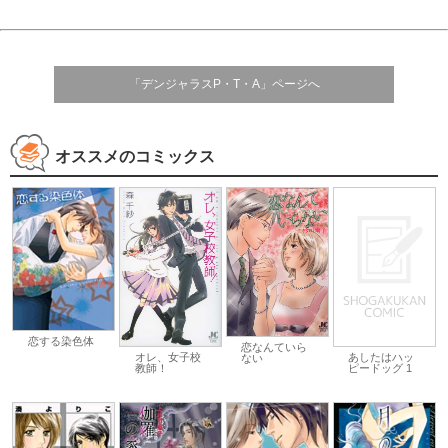
「デンジャラスP・T・A」ページへ
オススメのコミックス
恋する染色体
恋なんていら
あしたはハッ
オレ、女子校
ない
ピードッグ 1
教師！