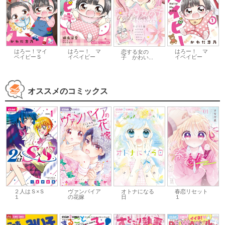
はろー！マイ
はろー！ マ
はろー！ マ
恋する女の
ベイビーＳ
イベイビー
イベイビー
子 かわい...
オススメのコミックス
２人はＳ×Ｓ
ヴァンパイア
春恋リセット
オトナになる
１
の花嫁
１
日