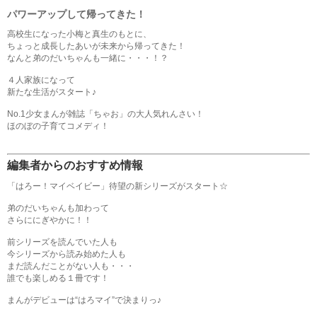
パワーアップして帰ってきた！
高校生になった小梅と真生のもとに、
ちょっと成長したあいが未来から帰ってきた！
なんと弟のだいちゃんも一緒に・・・！？
４人家族になって
新たな生活がスタート♪
No.1少女まんが雑誌「ちゃお」の大人気れんさい！
ほのぼの子育てコメディ！
編集者からのおすすめ情報
「はろー！マイベイビー」待望の新シリーズがスタート☆
弟のだいちゃんも加わって
さらににぎやかに！！
前シリーズを読んでいた人も
今シリーズから読み始めた人も
まだ読んだことがない人も・・・
誰でも楽しめる１冊です！
まんがデビューは“はろマイ”で決まりっ♪