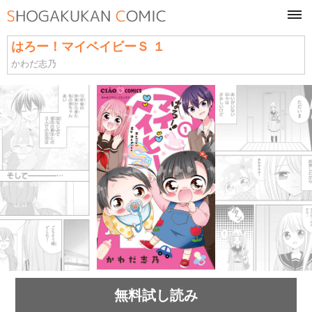
tog
navi
はろー！マイベイビーＳ １
かわだ志乃
無料試し読み