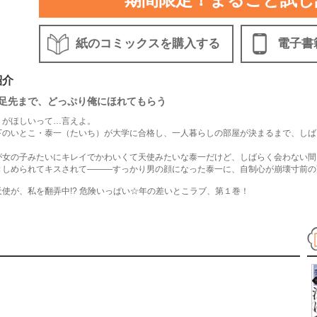
紙のコミックスを購入する
電子書
紹介
足先まで、どっぷり俺にほれてもらう
トがほしいって…言えよ。
下のいとこ・泰一（たいち）が大学に合格し、一人暮らしの部屋が決まるまで、しば
が女の子みたいにキレイでかわいくて天使みたいな泰一だけど、しばらく会わない間
きしめられてキスされて―――すっかり男の顔になった泰一に、自制心が崩壊寸前の芹
天使が、私を翻弄中!? 危険いっぱい☆年の差いとこラブ、第１巻！