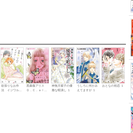
欲張りなお作
黒薔薇アリス
神無月紫子の優
うしろに何かみ
おとなの初恋 １
法 イジワル...
Ｄ．Ｃ．ａｌ...
雅な暇潰し １
えてますが １