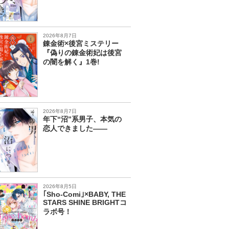
2026年8月7日
錬金術×後宮ミステリー
『偽りの錬金術妃は後宮
の闇を解く』1巻!
2026年8月7日
年下“沼”系男子、本気の
恋人できました――
2026年8月5日
｢Sho-Comi｣×BABY, THE
STARS SHINE BRIGHTコ
ラボ号！