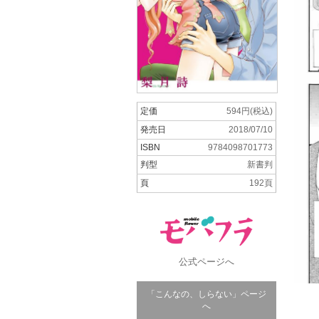
定価
594円(税込)
発売日
2018/07/10
ISBN
9784098701773
判型
新書判
頁
192頁
公式ページへ
「こんなの、しらない」ページ
へ