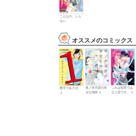
こんなの、しら
ない
オススメのコミックス
夜ノ井月彦の幸
これは犯罪では
数字であそぼ。
せな地獄 １
なく恋です。 １
１