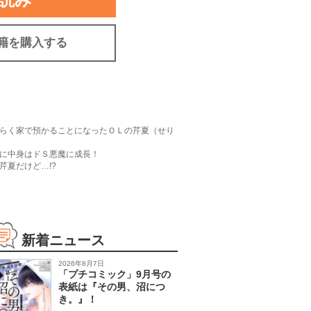
籍を購入する
らく家で預かることになったＯＬの芹夏（せり
に中身はドＳ悪魔に成長！
夏だけど…!?
新着ニュース
2026年8月7日
「プチコミック」9月号の
表紙は『その男、沼につ
き。』！