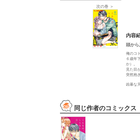
次の巻 ＞
内容
頭から
俺のコ
６歳年
か）。
見た目
突然抱
凶暴な
同じ作者のコミックス