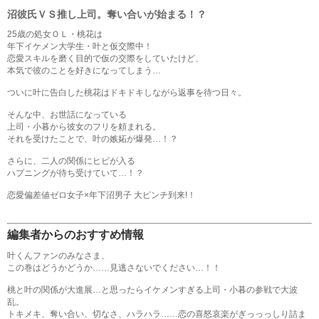
沼彼氏ＶＳ推し上司。奪い合いが始まる！？
25歳の処女ＯＬ・桃花は
年下イケメン大学生・叶と仮交際中！
恋愛スキルを磨く目的で仮の交際をしていたけど、
本気で彼のことを好きになってしまう…
ついに叶に告白した桃花はドキドキしながら返事を待つ日々。
そんな中、お世話になっている
上司・小暮から彼女のフリを頼まれる。
それを受けたことで、叶の嫉妬が爆発…！？
さらに、二人の関係にヒビが入る
ハプニングが待ち受けていて…！？
恋愛偏差値ゼロ女子×年下沼男子 大ピンチ到来!！
編集者からのおすすめ情報
叶くんファンのみなさま、
この巻はどうかどうか……見逃さないでください…！！
桃と叶の関係が大進展…と思ったらイケメンすぎる上司・小暮の参戦で大波
乱。
トキメキ、奪い合い、切なさ、ハラハラ……恋の喜怒哀楽がぎっっっしり詰ま