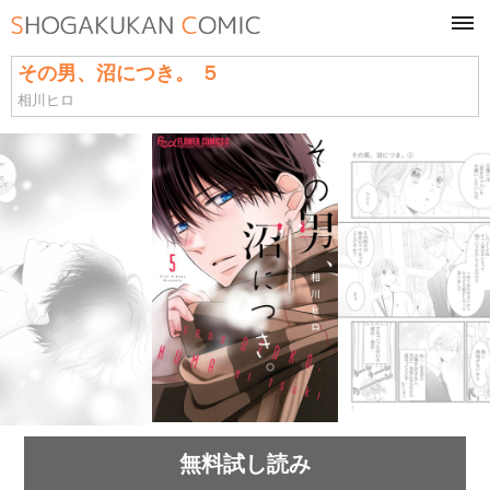
tog
navi
その男、沼につき。 ５
相川ヒロ
無料試し読み