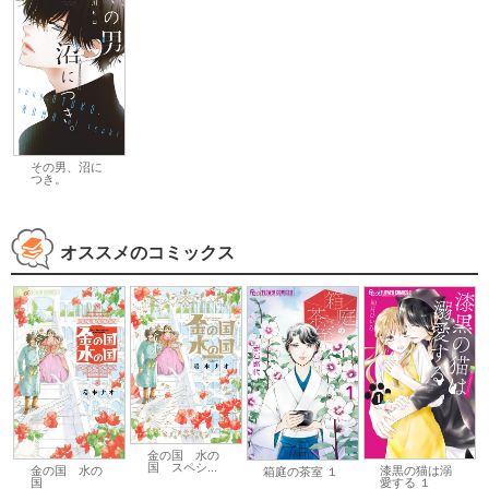
その男、沼に
つき。
オススメのコミックス
金の国 水の
国 スペシ...
金の国 水の
漆黒の猫は溺
箱庭の茶室 １
国
愛する １