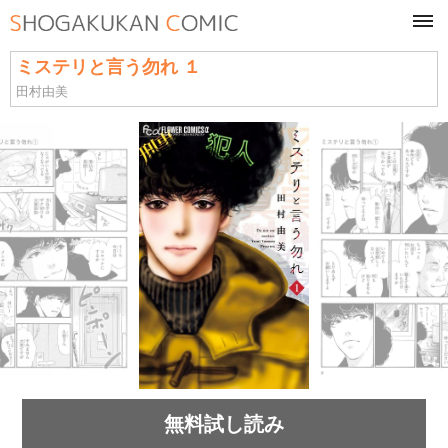
tog
navi
ミステリと言う勿れ １
田村由美
無料試し読み