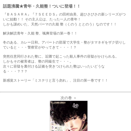
話題沸騰★青年・久能整！ついに登場！！
『ＢＡＳＡＲＡ』『７ＳＥＥＤＳ』の田村由美、超ひさびさの新シリーズがつ
いに始動！！ その主人公は、たった一人の青年！
しかも謎めいた、天然パーマの久能 整（くのう ととのう）なのです！！
解決解読青年・久能 整、颯爽登場の第一巻！！
冬のある、カレー日和。アパートの部屋で大学生・整がタマネギをザク切りし
ていると・・・警察官がやってきて・・・！？
突然任意同行された整に、近隣で起こった殺人事件の容疑がかけられる。
しかもその被害者は、整の同級生で・・・。
次々に容疑を裏付ける証拠を突きつけられた整はいったいどうな
る・・・？？？
新感覚ストーリー「ミステリと言う勿れ」、注目の第一巻です！！
次の巻 ＞