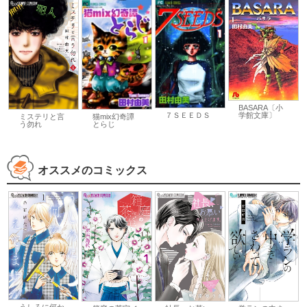
BASARA〔小
学館文庫〕
７ＳＥＥＤＳ
ミステリと言
猫mix幻奇譚
う勿れ
とらじ
オススメのコミックス