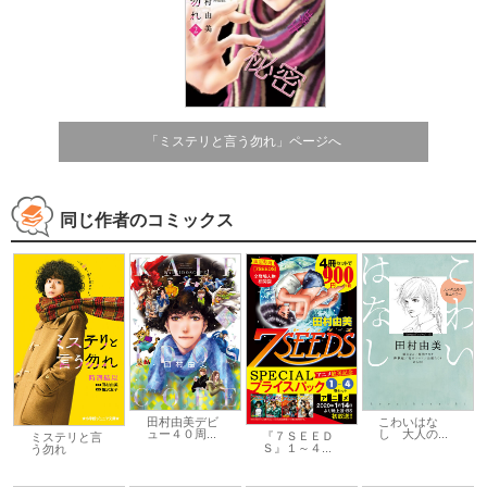
「ミステリと言う勿れ」ページへ
同じ作者のコミックス
田村由美デビ
こわいはな
ュー４０周...
し 大人の...
『７ＳＥＥＤ
ミステリと言
Ｓ』１～４...
う勿れ