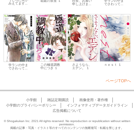
うしろに何か
箱庭の茶室 １
社長、お慕い
学ランの中ま
みえてます...
申し上げま...
でさわって...
この極道調教
さようなら、
ｎｅｓｔ １
学ランの中ま
中につき １
エデン。 １
でさわって...
ページTOPへ
小学館
雑誌定期購読
画像使用・著作権
小学館のプライバシーポリシー
インフォマティブデータガイドライン
広告掲載について
© Shogakukan Inc. 2021 All rights reserved. No reproduction or republication without written
permission.
掲載の記事・写真・イラスト等のすべてのコンテンツの無断複写・転載を禁じます。