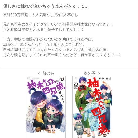
優しさに触れて泣いちゃうまんがＮｏ．１。
累計210万部超！大人気癒やし兄弟4人暮らし。
兄たち不在のタイミングで、いとこの星梨が柚木家にやってきた！
岳と和歌は星梨をとあるお菓子でおもてなし！？
一方、学校で宿題がわからない湊を助けてくれたのは、
1組の五十嵐くんだった。五十嵐くんに言われて、
自分の周りにはすごい人がたくさんいると気づき、落ち込む湊。
そんな湊を励ましてくれた五十嵐くんだけど、何か裏がありそうで…？
＜ 前の巻
次の巻 ＞