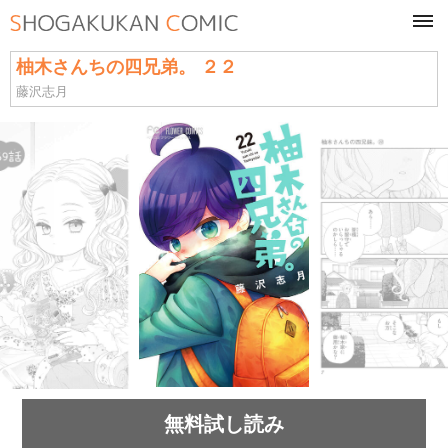
tog
navi
柚木さんちの四兄弟。 ２２
藤沢志月
無料試し読み