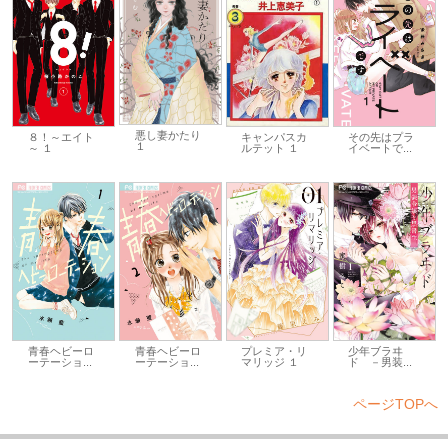
悪し妻かたり
キャンパスカ
８！～エイト
その先はプラ
１
ルテット １
～ １
イベートで...
青春ヘビーロ
青春ヘビーロ
プレミア・リ
少年ブラヰ
ーテーショ...
ーテーショ...
マリッジ １
ド －男装...
ページTOPへ