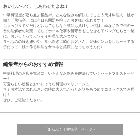
おいしいって、しあわせだよね！
中華料理屋が建ち並ぶ極品街。どんな悩みも解決してしまう天才料理人・桃が
働く「熊猫亭」には今日も問題を抱えたお客様が訪れます！
ちょっぴりドジだけどおもてなしなら誰にも負けない桃は、幼なじみで桃の一
番の理解者の洸葉、そしてホール仕事や留守番もこなせる子パンダたちと一緒
に、おいしくってカワイイ料理で大かつやく！
食べものの好き嫌いや、食べ過ぎに悩むお客さん、兄妹ゲンカをしちゃってる
子だって、桃の作る料理を食べると笑顔になっちゃうんだ♪
編集者からのおすすめ情報
中華料理のお店を舞台に、いろんなお悩みを解決していくハートフルストーリ
ー！
可愛らしい絵柄とおいしそうな料理のマリアージュ
ちゃお本誌でのれんさいの時に大人気だったお話をあつめてコミックスでお届
け！
ぜひ、ご堪能ください。
「まんぷく！熊猫亭」ページへ