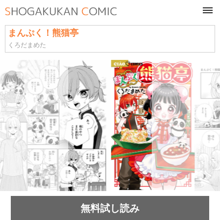
tog
navi
まんぷく！熊猫亭
くろだまめた
無料試し読み