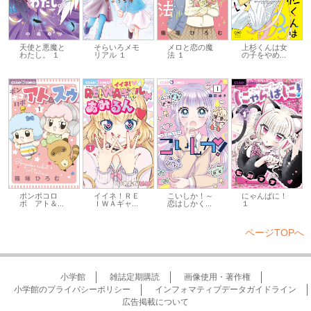
天使と悪魔と
そらいろメモ
メロと恋の魔
上杉くんは女
わたし。 １
リアル １
法 １
の子をやめ...
ポンポコロ
イイネ！ＲＥ
こいしか！～
にゃんぱに！
ボ アト＆...
ＩＷＡギャ...
恋はしかく...
１
ページTOPへ
小学館
雑誌定期購読
画像使用・著作権
小学館のプライバシーポリシー
インフォマティブデータガイドライン
広告掲載について