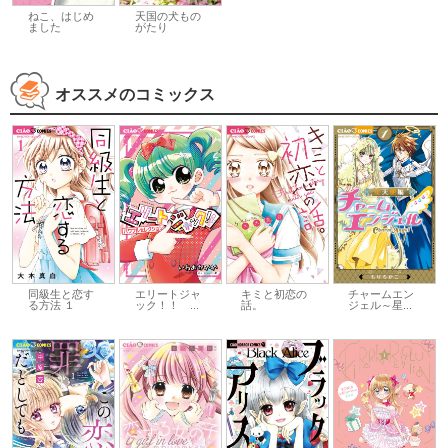
ねこ、はじめ
天国の犬もの
ました
がたり
オススメのコミックス
同級生と恋す
チャームエン
エリートジャ
キミと初恋の
る方法 １
ジェル～星...
ック！！ ...
話。