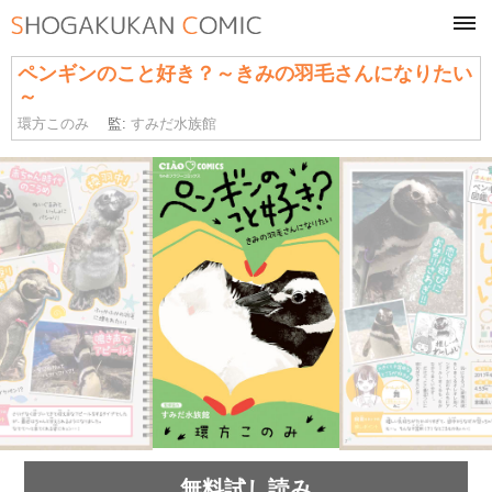
tog
navi
ペンギンのこと好き？～きみの羽毛さんになりたい
～
環方このみ
監:
すみだ水族館
無料試し読み