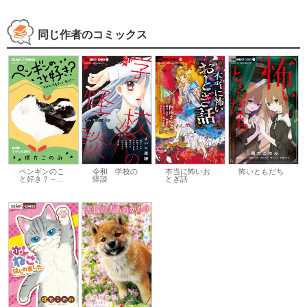
同じ作者のコミックス
ペンギンのこ
本当に怖いお
怖いともだち
令和 学校の
と好き？～...
とぎ話
怪談