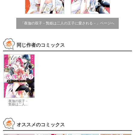
「夜伽の双子－贄姫は二人の王子に愛される－」ページへ
同じ作者のコミックス
夜伽の双子－
贄姫は二人...
オススメのコミックス