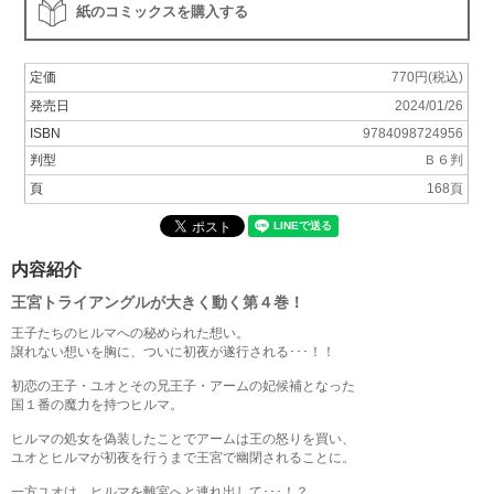
紙のコミックスを購入する
定価
770円(税込)
発売日
2024/01/26
ISBN
9784098724956
判型
Ｂ６判
頁
168頁
内容紹介
王宮トライアングルが大きく動く第４巻！
王子たちのヒルマへの秘められた想い。
譲れない想いを胸に、ついに初夜が遂行される･･･！！
初恋の王子・ユオとその兄王子・アームの妃候補となった
国１番の魔力を持つヒルマ。
ヒルマの処女を偽装したことでアームは王の怒りを買い、
ユオとヒルマが初夜を行うまで王宮で幽閉されることに。
一方ユオは、ヒルマを離宮へと連れ出して･･･！？