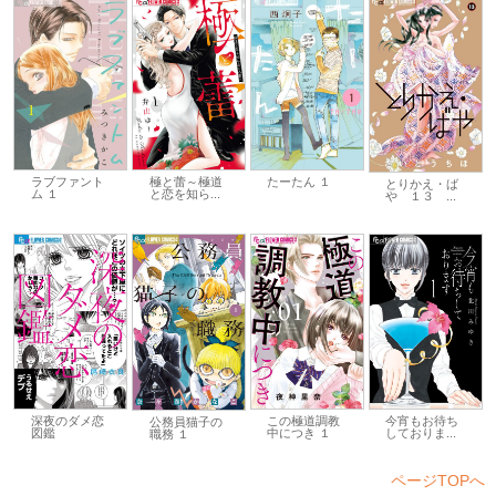
ラブファント
極と蕾～極道
たーたん １
とりかえ・ば
ム １
と恋を知ら...
や １３ ...
深夜のダメ恋
この極道調教
今宵もお待ち
公務員猫子の
図鑑
中につき １
しておりま...
職務 １
ページTOPへ