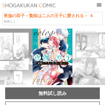
tog
navi
夜伽の双子－贄姫は二人の王子に愛される－ ４
島袋ユミ
無料試し読み