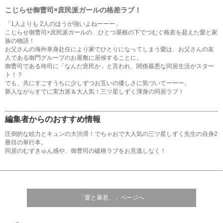
こじらせ御曹司×庶民派ガールの格差ラブ！
「1人よりも 2人のほうが強いよねーーー」
こじらせ御曹司×庶民派ガールの、ひとつ屋根の下でつむぐ格差を超えた愛と家
族の物語！
お父さんの海外単身赴任により家でひとりになってしまう愛は、お父さんの友
人である御門グループのお屋敷に居候することに。
御曹司である玲司に「なんだ庶民か」と言われ、関係最悪な同居生活がスター
ト！？
でも、共にすごすうちに少しずつお互いの優しさに気づいてーーー。
新人ながらすでに実力派＆大人気！三ツ星しずく渾身の同居ラブ！
編集者からのおすすめ情報
圧倒的な絵力とキュンの大渋滞！でちゃおで大人気の三ツ星しずく先生の自身2
冊目の単行本。
同居のむずきゅん感や、御曹司の破格ラブをお見逃しなく！
「愛と暴君。」ページへ