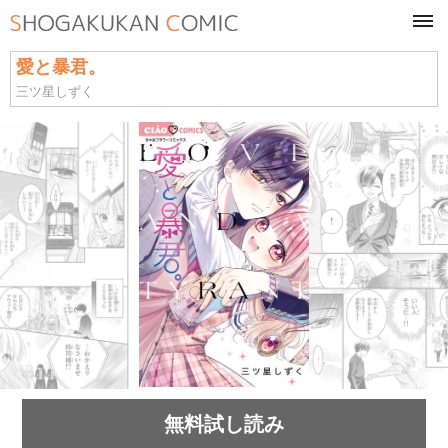
tog
navi
愛と暴君。
三ツ星しずく
無料試し読み