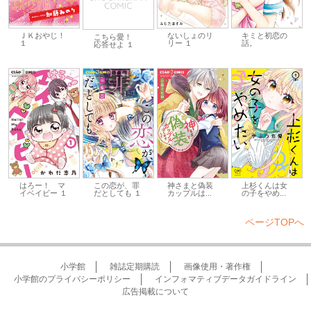
ないしょのリ
ＪＫおやじ！
キミと初恋の
こちら愛！
リー １
１
話。
応答せよ １
はろー！ マ
この恋が、罪
神さまと偽装
上杉くんは女
イベイビー １
だとしても １
カップルは...
の子をやめ...
ページTOPへ
小学館
雑誌定期購読
画像使用・著作権
小学館のプライバシーポリシー
インフォマティブデータガイドライン
広告掲載について