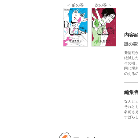
＜ 前の巻
次の巻 ＞
内容
謎の美
発情期
絶滅し
その頃
同じ場
のえる
編集
なんと
それと
名前さ
すばら