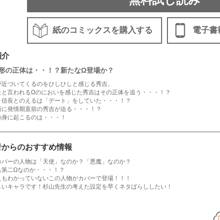
紙のコミックスを購入する
電子書
紹介
形の正体は・・！？新たなΩ登場か？
が近づいてくるのをひしひしと感じる秀吉。
たと言われるΩのにおいを感じた秀吉はその正体を追う・・・！？
、信長とのえるは「デート」をしていた・・・！？
所に発情期直前の秀吉が迫る・・・！？
の身に起こるのは・・・！
者からのおすすめ情報
カバーの人物は「天使」なのか？「悪魔」なのか？
も第二Ωなのか・・・！？
えもわかっていないこの人物がカバーで登場！！！
しいキャラです！杉山先生の考えた設定を早くネタばらししたい！