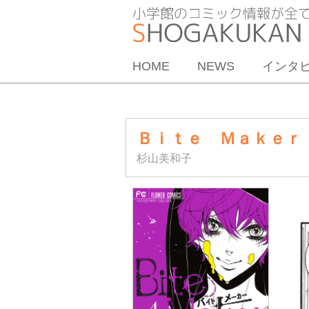
HOME
NEWS
インタ
Ｂｉｔｅ Ｍａｋｅｒ
杉山美和子