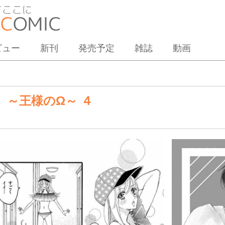
ビュー
新刊
発売予定
雑誌
動画
 ～王様のΩ～ ４