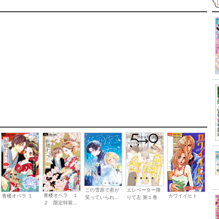
この雪原で君が
エレベーター降
青楼オペラ １
青楼オペラ １
カワイイヒト
笑っていられ...
りて左 第１巻
２ 限定特装...