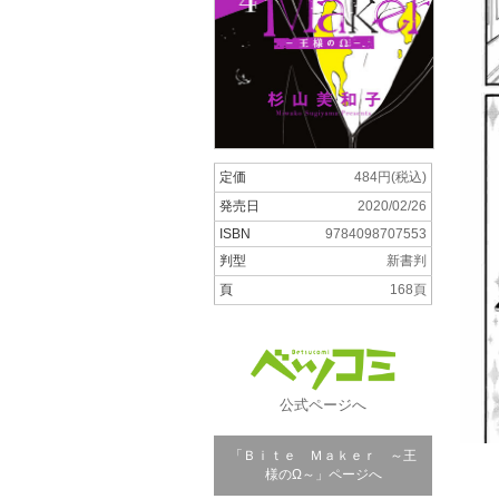
定価
484円(税込)
発売日
2020/02/26
ISBN
9784098707553
判型
新書判
頁
168頁
公式ページへ
「Ｂｉｔｅ Ｍａｋｅｒ ～王
様のΩ～」ページへ