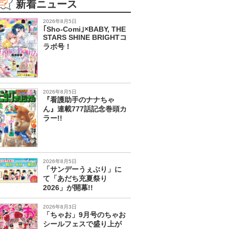
新着ニュース
2026年8月5日
｢Sho-Comi｣×BABY, THE
STARS SHINE BRIGHTコ
ラボ号！
2026年8月5日
『看護助手のナナちゃ
ん』連載777話記念巻頭カ
ラー!!
2026年8月5日
「サンデーうぇぶり」に
て「あだち充夏祭り
2026」が開幕!!
2026年8月3日
「ちゃお」9月号のちゃお
シールフェスで盛り上が