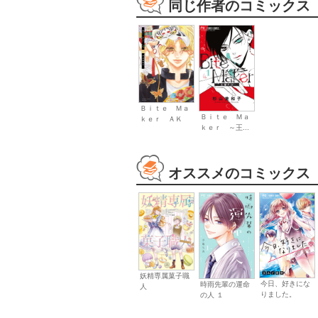
同じ作者のコミックス
Ｂｉｔｅ Ｍａ
Ｂｉｔｅ Ｍａ
ｋｅｒ ＡＫ
ｋｅｒ ～王...
オススメのコミックス
妖精専属菓子職
今日、好きにな
時雨先輩の運命
人
りました。
の人 １