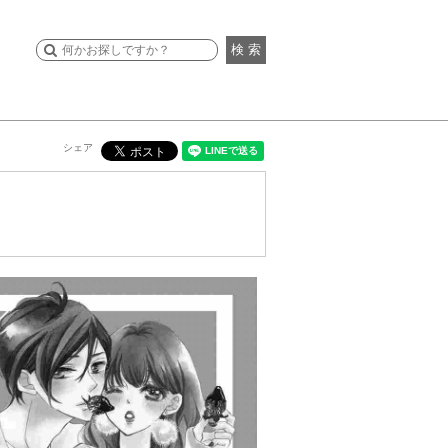
検 索
シェア