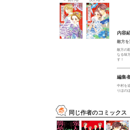
内容
敵方を
敵方の
なる味
す！
編集
中村を
りほの
同じ作者のコミックス