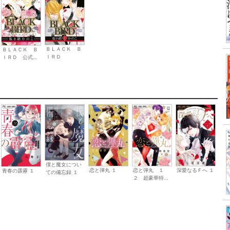
ＢＬＡＣＫ Ｂ
ＢＬＡＣＫ Ｂ
ＩＲＤ
ＩＲＤ 公式...
僕と魔女につい
恋と弾丸 １
恋と弾丸 １
深愛なるＦへ １
青春の霹靂 １
ての備忘録 １
２ 超豪華特...