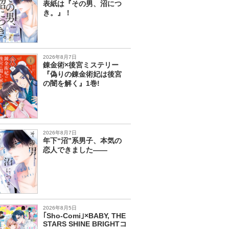
表紙は『その男、沼につ
き。』！
2026年8月7日
錬金術×後宮ミステリー
『偽りの錬金術妃は後宮
の闇を解く』1巻!
2026年8月7日
年下“沼”系男子、本気の
恋人できました――
2026年8月5日
｢Sho-Comi｣×BABY, THE
STARS SHINE BRIGHTコ