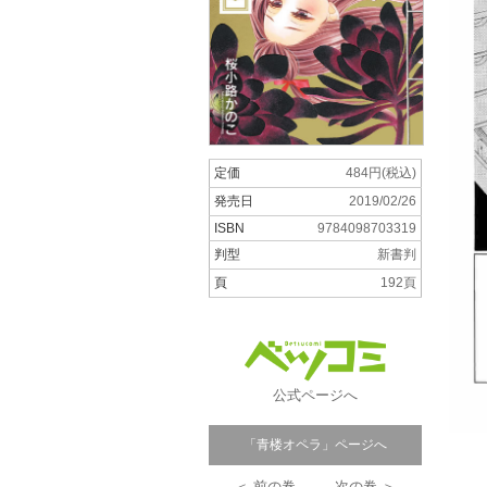
定価
484円(税込)
発売日
2019/02/26
ISBN
9784098703319
判型
新書判
頁
192頁
公式ページへ
「青楼オペラ」ページへ
＜ 前の巻
次の巻 ＞