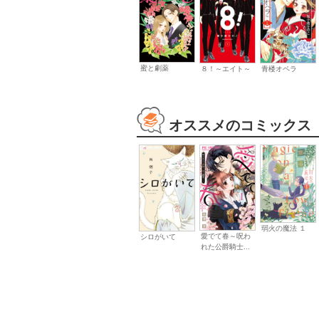
蜜と劇薬
８！～エイト～
青楼オペラ
オススメのコミックス
弱火の魔法 １
愛でて春～呪わ
シロがいて
れた公爵騎士...