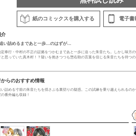
紙のコミックスを購入する
電子書
紹介
追い詰めるまであと一歩…のはずが…
勘定奉行・中村の不正の証拠をつかむまであと一歩に迫った朱音たち。しかし味方の
方と思っていた真木村！？疑いを抱きつつも惣右助の言葉を信じる朱音たちを待つの
者からのおすすめ情報
追い詰める寸前の朱音たちを揺さぶる裏切りの疑惑。この試練を乗り越えられるのか！
ぼの番外編も収録！