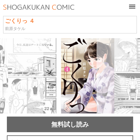
tog
navi
ごくりっ ４
前原タケル
無料試し読み