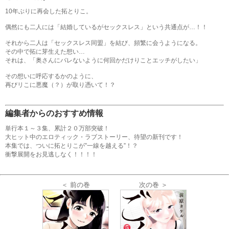
10年ぶりに再会した拓とりこ。
偶然にも二人には「結婚しているがセックスレス」という共通点が…！！
それから二人は「セックスレス同盟」を結び、頻繁に会うようになる。
その中で拓に芽生えた想い…
それは、「奥さんにバレないように何回かだけりことエッチがしたい」
その想いに呼応するかのように、
再びリこに悪魔（？）が取り憑いて！？
編集者からのおすすめ情報
単行本１～３集、累計２０万部突破！
大ヒット中のエロティック・ラブストーリー、待望の新刊です！
本集では、ついに拓とりこが”一線を越える”！？
衝撃展開をお見逃しなく！！！！
＜ 前の巻
次の巻 ＞