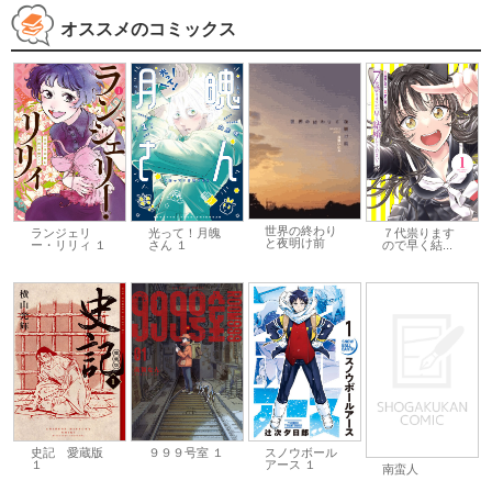
オススメのコミックス
世界の終わり
ランジェリ
光って！月魄
７代祟ります
と夜明け前
ー・リリィ １
さん １
ので早く結...
史記 愛蔵版
９９９号室 １
スノウボール
１
アース １
南蛮人