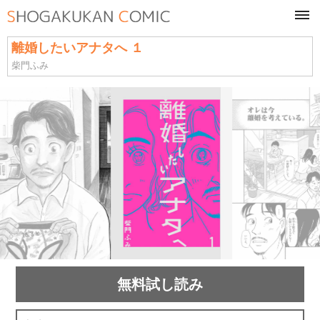
tog
navi
離婚したいアナタへ １
柴門ふみ
無料試し読み