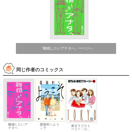
「離婚したいアナタへ」ページへ
同じ作者のコミックス
離婚したいア
薔薇村へよう
東京ラブスト
ナタへ
こそ
ーリー〔小...