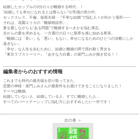
結婚したカップルの3分の１が離婚する時代…！
“結婚しても幸せになれるとは限らない”が常識の世の中。
セックスレス、不倫、仮面夫婦･･･“不幸な結婚”で悩む人々が向かう場所――
それは、花園エリカの「離婚相談所」。
妻を愛しながらも“ある問題”で離婚するべきかを悩む厚志。
夫からの愛を求めるも、一方通行の日々に限界を感じ始める希美。
「離婚には「良い」も「悪い」もない。幸せになるためのひとつの決断にしか
過ぎない」
「幸せ」な人生を歩むために、結婚と離婚の間で揺れ動く男女を
『東京ラブストーリー』『あすなろ白書』の柴門ふみが描き切る！！
編集者からのおすすめ情報
これまでも時代の最先端を切り取ってきた、
恋愛の神様・柴門ふみさんの最新作をお届けできることになりました！
テーマは離婚。
結婚していない人、結婚している人、すでに離婚した人…
すべてのパートナーシップに悩む方におすすめしたい一作です！
次の巻 ＞