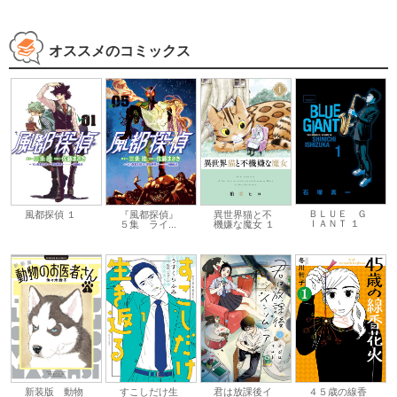
オススメのコミックス
ＢＬＵＥ Ｇ
風都探偵 １
『風都探偵』
異世界猫と不
ＩＡＮＴ １
５集 ライ...
機嫌な魔女 １
新装版 動物
すこしだけ生
君は放課後イ
４５歳の線香