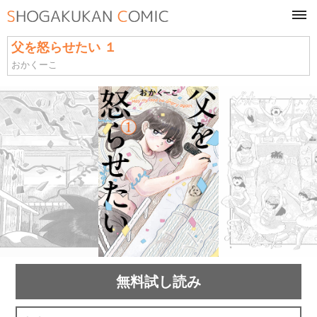
tog
navi
父を怒らせたい １
おかくーこ
無料試し読み