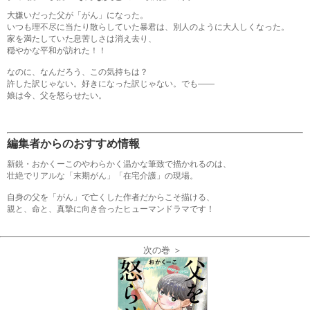
大嫌いだった父が「がん」になった。
いつも理不尽に当たり散らしていた暴君は、別人のように大人しくなった。
家を満たしていた息苦しさは消え去り、
穏やかな平和が訪れた！！
なのに、なんだろう、この気持ちは？
許した訳じゃない。好きになった訳じゃない。でも――
娘は今、父を怒らせたい。
編集者からのおすすめ情報
新鋭・おかくーこのやわらかく温かな筆致で描かれるのは、
壮絶でリアルな「末期がん」「在宅介護」の現場。
自身の父を「がん」で亡くした作者だからこそ描ける、
親と、命と、真摯に向き合ったヒューマンドラマです！
次の巻 ＞