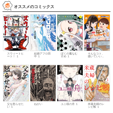
オススメのコミックス
スウィートヒ
結婚アフロ田
ぼくの魔なむ
そんなコト、
ート！ １
中 １
すめ １
描いていい...
父を怒らせた
ユニ様の舟 １
米蔵夫婦のレ
ねがい
い １
シピ帳 １