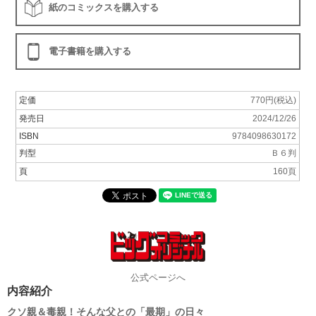
紙のコミックスを購入する
電子書籍を購入する
定価
770円(税込)
発売日
2024/12/26
ISBN
9784098630172
判型
Ｂ６判
頁
160頁
公式ページへ
内容紹介
クソ親＆毒親！そんな父との「最期」の日々