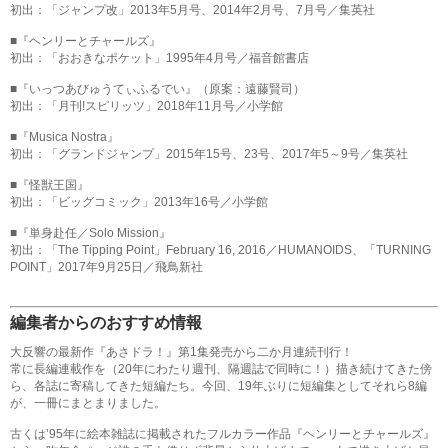
初出：「ジャンプ改」2013年5月号、2014年2月号、7月号／集英社
■『ヘンリーとチャールズ』
初出：「おおきなポケット」1995年4月号／福音館書店
■『いっつあびゅうてぃふるでい』（原案：遠藤賢司）
初出：「月刊!スピリッツ」2018年11月号／小学館
■『Musica Nostra』
初出：「グランドジャンプ」2015年15号、23号、2017年5～9号／集英社
■『怪獣王国』
初出：「ビッグコミック」2013年16号／小学館
■『単身赴任／Solo Mission』
初出：「The Tipping Point」February 16, 2016／HUMANOIDS、「TURNING
POINT」2017年9月25日／飛鳥新社
編集者からのおすすめ情報
大反響の最新作『あさドラ！』第1集発売から二か月連続刊行！
常に長編連載作を（20年にわたり週刊、隔週誌で同時に！）描き続けてきた傍
ら、各誌に寄稿してきた短編たち。今回、19年ぶりに短編集としてそれら8編
が、一冊にまとまりました。
古くは’95年に絵本雑誌に掲載されたフルカラー作品『ヘンリーとチャールズ』