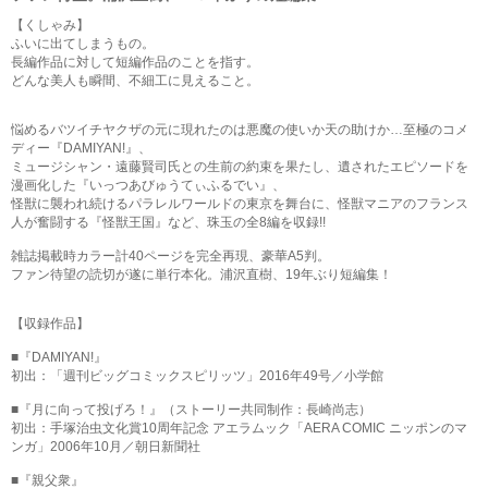
【くしゃみ】
ふいに出てしまうもの。
長編作品に対して短編作品のことを指す。
どんな美人も瞬間、不細工に見えること。
悩めるバツイチヤクザの元に現れたのは悪魔の使いか天の助けか…至極のコメ
ディー『DAMIYAN!』、
ミュージシャン・遠藤賢司氏との生前の約束を果たし、遺されたエピソードを
漫画化した『いっつあびゅうてぃふるでい』、
怪獣に襲われ続けるパラレルワールドの東京を舞台に、怪獣マニアのフランス
人が奮闘する『怪獣王国』など、珠玉の全8編を収録!!
雑誌掲載時カラー計40ページを完全再現、豪華A5判。
ファン待望の読切が遂に単行本化。浦沢直樹、19年ぶり短編集！
【収録作品】
■『DAMIYAN!』
初出：「週刊ビッグコミックスピリッツ」2016年49号／小学館
■『月に向って投げろ！』（ストーリー共同制作：長崎尚志）
初出：手塚治虫文化賞10周年記念 アエラムック「AERA COMIC ニッポンのマ
ンガ」2006年10月／朝日新聞社
■『親父衆』