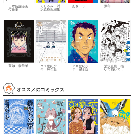
あさドラ！
夢印
くしゃみ 浦
日本短編漫画
沢直樹短編集
傑作集
夢印 豪華版
浦沢直樹 描
２１世紀少
２０世紀少
いて描いて...
年 完全版
年 完全版
オススメのコミックス