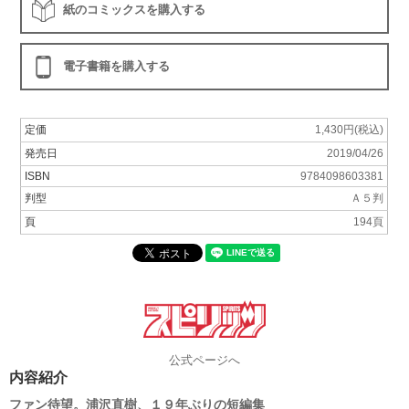
紙のコミックスを購入する
電子書籍を購入する
定価
1,430円(税込)
発売日
2019/04/26
ISBN
9784098603381
判型
Ａ５判
頁
194頁
公式ページへ
内容紹介
ファン待望。浦沢直樹、１９年ぶりの短編集