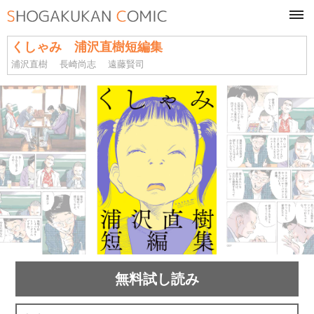
tog
navi
くしゃみ 浦沢直樹短編集
浦沢直樹
長崎尚志
遠藤賢司
無料試し読み