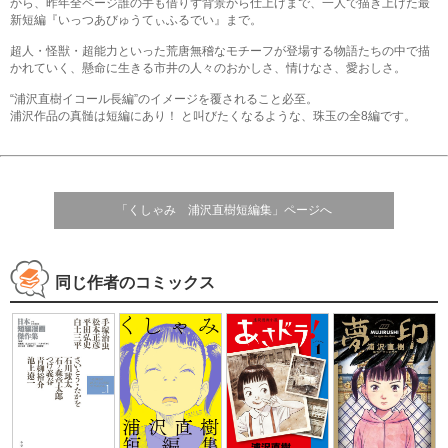
から、昨年全ページ誰の手も借りず背景から仕上げまで、一人で描き上げた最
新短編『いっつあびゅうてぃふるでい』まで。
超人・怪獣・超能力といった荒唐無稽なモチーフが登場する物語たちの中で描
かれていく、懸命に生きる市井の人々のおかしさ、情けなさ、愛おしさ。
“浦沢直樹イコール長編”のイメージを覆されること必至。
浦沢作品の真髄は短編にあり！ と叫びたくなるような、珠玉の全8編です。
「くしゃみ 浦沢直樹短編集」ページへ
同じ作者のコミックス