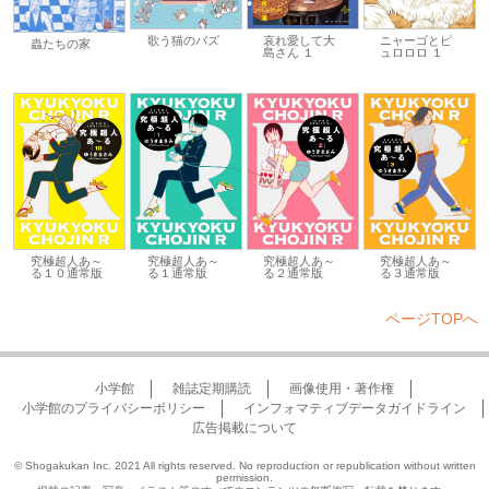
歌う猫のバズ
哀れ愛して大
ニャーゴとピ
蟲たちの家
島さん １
ュロロロ １
究極超人あ～
究極超人あ～
究極超人あ～
究極超人あ～
る１０通常版
る１通常版
る２通常版
る３通常版
ページTOPへ
小学館
雑誌定期購読
画像使用・著作権
小学館のプライバシーポリシー
インフォマティブデータガイドライン
広告掲載について
© Shogakukan Inc. 2021 All rights reserved. No reproduction or republication without written
permission.