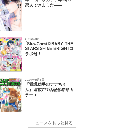
恋人できました――
2026年8月5日
｢Sho-Comi｣×BABY, THE
STARS SHINE BRIGHTコ
ラボ号！
2026年8月5日
『看護助手のナナちゃ
ん』連載777話記念巻頭カ
ラー!!
ニュースをもっと見る