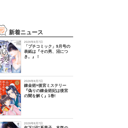
新着ニュース
2026年8月7日
「プチコミック」9月号の
表紙は『その男、沼につ
き。』！
2026年8月7日
錬金術×後宮ミステリー
『偽りの錬金術妃は後宮
の闇を解く』1巻!
2026年8月7日
年下“沼”系男子、本気の