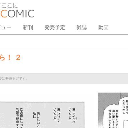
ビュー
新刊
発売予定
雑誌
動画
ら！ ２
/19に発売予定です。