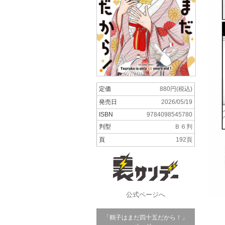
定価
880円(税込)
発売日
2026/05/19
ISBN
9784098545780
判型
Ｂ６判
頁
192頁
公式ページへ
「鶴子はまだ四十五だから！」