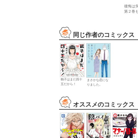
後悔は
第２巻
同じ作者のコミックス
鶴子はまだ四十
まさかな恋にな
五だから！
りました。
オススメのコミックス