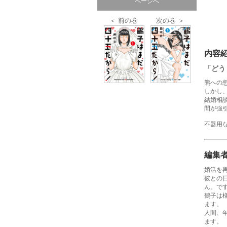
ページへ
＜ 前の巻
次の巻 ＞
内容
「どう
熊への
しかし
結婚相
間が強
不器用
編集
婚活を
彼との
ん。で
鶴子は
ます。
人間、
ます。