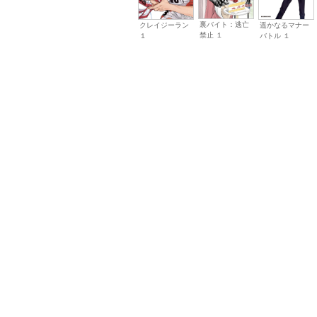
裏バイト：逃亡
遥かなるマナー
クレイジーラン
禁止 １
バトル １
１