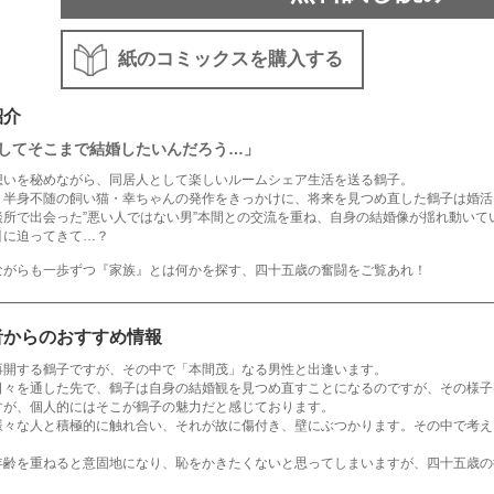
紙のコミックスを購入する
紹介
してそこまで結婚したいんだろう…」
想いを秘めながら、同居人として楽しいルームシェア生活を送る鶴子。
、半身不随の飼い猫・幸ちゃんの発作をきっかけに、将来を見つめ直した鶴子は婚活
談所で出会った”悪い人ではない男”本間との交流を重ね、自身の結婚像が揺れ動い
引に迫ってきて…？
ながらも一歩ずつ『家族』とは何かを探す、四十五歳の奮闘をご覧あれ！
者からのおすすめ情報
再開する鶴子ですが、その中で「本間茂」なる男性と出逢います。
日々を通した先で、鶴子は自身の結婚観を見つめ直すことになるのですが、その様子
すが、個人的にはそこが鶴子の魅力だと感じております。
様々な人と積極的に触れ合い、それが故に傷付き、壁にぶつかります。その中で考え
年齢を重ねると意固地になり、恥をかきたくないと思ってしまいますが、四十五歳の