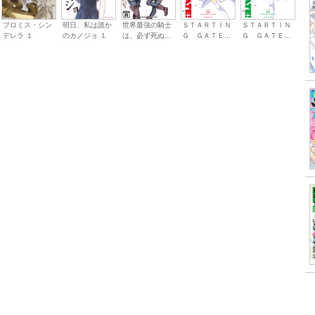
プロミス・シン
明日、私は誰か
世界最強の騎士
ＳＴＡＲＴＩＮ
ＳＴＡＲＴＩＮ
デレラ １
のカノジョ １
は、必ず死ぬ...
Ｇ ＧＡＴＥ...
Ｇ ＧＡＴＥ...