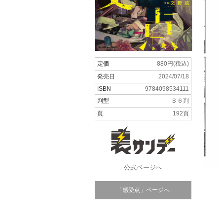
定価
880円(税込)
発売日
2024/07/18
ISBN
9784098534111
判型
Ｂ６判
頁
192頁
公式ページへ
「感受点」ページへ