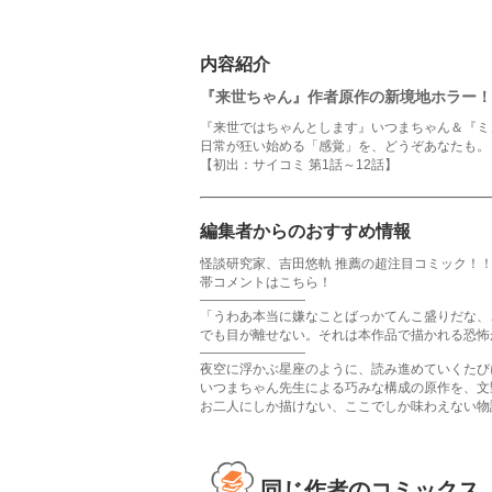
内容紹介
『来世ちゃん』作者原作の新境地ホラー！
『来世ではちゃんとします』いつまちゃん＆『ミ
日常が狂い始める「感覚」を、どうぞあなたも。
【初出：サイコミ 第1話～12話】
編集者からのおすすめ情報
怪談研究家、吉田悠軌 推薦の超注目コミック！
帯コメントはこちら！
――――――――
「うわあ本当に嫌なことばっかてんこ盛りだな、
でも目が離せない。それは本作品で描かれる恐怖
――――――――
夜空に浮かぶ星座のように、読み進めていくたび
いつまちゃん先生による巧みな構成の原作を、文
お二人にしか描けない、ここでしか味わえない物
同じ作者のコミックス