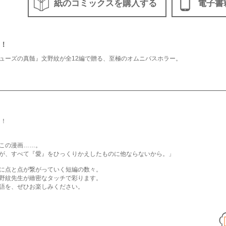
紙のコミックスを購入する
電子書
！
ューズの真髄』文野紋が全12編で贈る、至極のオムニバスホラー。
！！
この漫画……。
が、すべて『愛』をひっくりかえしたものに他ならないから。」
に点と点が繋がっていく短編の数々。
野紋先生が緻密なタッチで彩ります。
語を、ぜひお楽しみください。