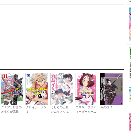
ニチアサ好きの
うしろの正面
ウマ娘 プリテ
風の槍 １
クレイジーラン
オタクが悪役...
カムイさん １
ィーダービー...
１