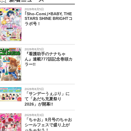
2026年8月5日
｢Sho-Comi｣×BABY, THE
STARS SHINE BRIGHTコ
ラボ号！
2026年8月5日
『看護助手のナナちゃ
ん』連載777話記念巻頭カ
ラー!!
2026年8月5日
「サンデーうぇぶり」に
て「あだち充夏祭り
2026」が開幕!!
2026年8月3日
「ちゃお」9月号のちゃお
シールフェスで盛り上が
っちゃおう！