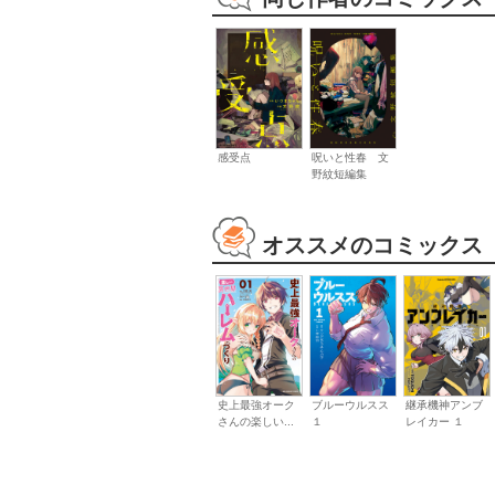
感受点
呪いと性春 文
野紋短編集
オススメのコミックス
史上最強オーク
ブルーウルスス
継承機神アンブ
さんの楽しい...
１
レイカー １