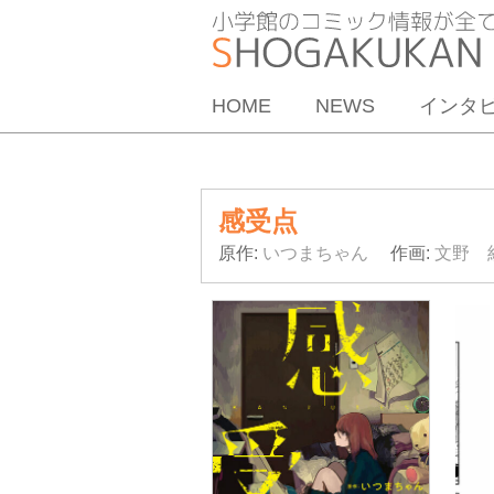
HOME
NEWS
インタ
感受点
原作:
いつまちゃん
作画:
文野 