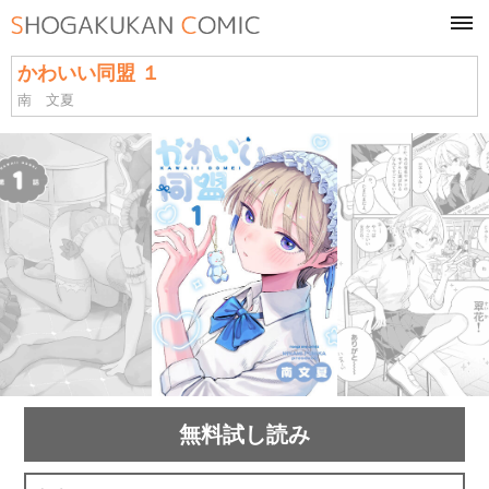
tog
navi
かわいい同盟 １
南 文夏
無料試し読み