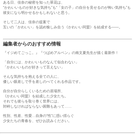
ある日、佳奈の秘密を知った翠花は、
“かわいいものが好きな気持ち”も“「女の子」の自分を見せるのが怖い気持ち”も
彼女になら明かせるかもしれないと思う。
そして二人は、佳奈の提案で
互いの「かわいい」を認め愉しみ合う《かわいい同盟》を結成する――。
編集者からのおすすめ情報
『イジめてごっこ。』『つばめアルペン』の南文夏先生が描く最新作！
「自分には、かわいいものなんて似合わない」
「かわいいものが好きって言えない」
そんな気持ちを抱える全ての人に、
優しい眼差しで手を差しのべてくれる作品です。
自分が自分らしくいるための居場所、
《かわいい同盟》を結成した少女たち。
それでも彼らを取り巻く世界には、
対峙しなければならない困難もあって……
性別、性差、性愛…自身の“性”に惑い揺らぐ
少女たちの青春を、ぜひお読みください。