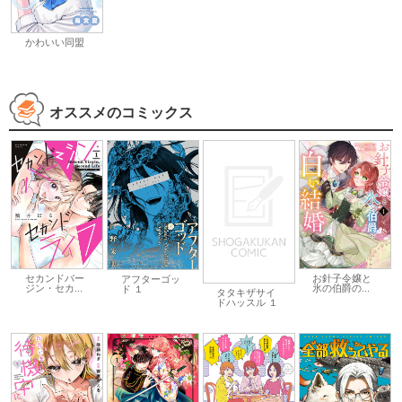
かわいい同盟
オススメのコミックス
セカンドバー
お針子令嬢と
アフターゴッ
ジン・セカ...
氷の伯爵の...
ド １
タタキザサイ
ドハッスル １