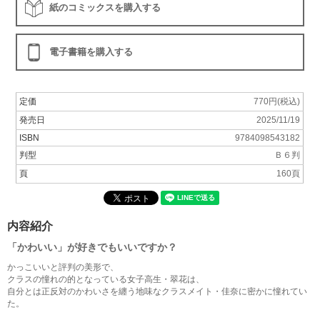
紙のコミックスを購入する
電子書籍を購入する
定価
770円(税込)
発売日
2025/11/19
ISBN
9784098543182
判型
Ｂ６判
頁
160頁
内容紹介
「かわいい」が好きでもいいですか？
かっこいいと評判の美形で、
クラスの憧れの的となっている女子高生・翠花は、
自分とは正反対のかわいさを纏う地味なクラスメイト・佳奈に密かに憧れてい
た。