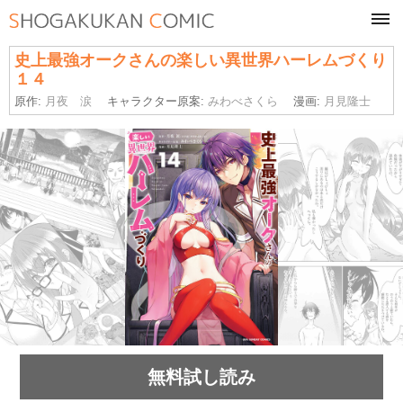
tog
navi
史上最強オークさんの楽しい異世界ハーレムづくり
１４
原作:
月夜 涙
キャラクター原案:
みわべさくら
漫画:
月見隆士
無料試し読み