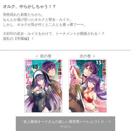
オルク、やらかしちゃう！？
突然現れた刺客たちから、
なんとか逃げ切ったオルクと聖女・ルイス。
しかし、オルクが気が付くと二人とも素っ裸でーー。
大封印の巫女・ルイスをかけて、トーナメントが開催される！？
波乱の【学園編】！
＜ 前の巻
次の巻 ＞
「史上最強オークさんの楽しい異世界ハーレムづくり」ペ
ージへ