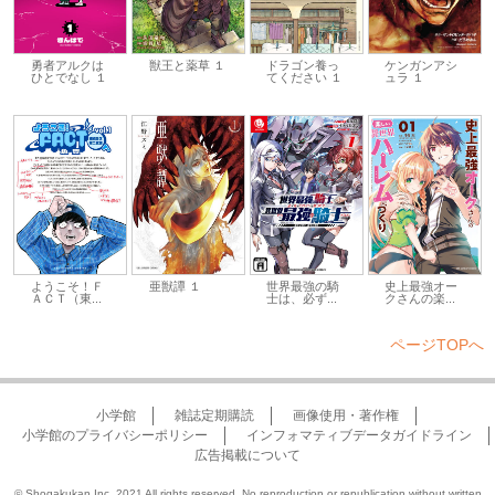
勇者アルクは
獣王と薬草 １
ドラゴン養っ
ケンガンアシ
ひとでなし １
てください １
ュラ １
ようこそ！Ｆ
亜獣譚 １
世界最強の騎
史上最強オー
ＡＣＴ（東...
士は、必ず...
クさんの楽...
ページTOPへ
小学館
雑誌定期購読
画像使用・著作権
小学館のプライバシーポリシー
インフォマティブデータガイドライン
広告掲載について
© Shogakukan Inc. 2021 All rights reserved. No reproduction or republication without written