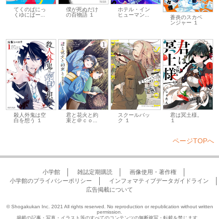
てくのぱにっ
僕が死ぬだけ
ホテル・イン
くゆにばー...
の百物語 １
ヒューマン...
蒼炎のスカベ
ンジャー １
殺人外鬼は空
君と花火と約
スクールバッ
君は冥土様。
白を想う １
束と＠ｃｏ...
ク １
１
ページTOPへ
小学館
雑誌定期購読
画像使用・著作権
小学館のプライバシーポリシー
インフォマティブデータガイドライン
広告掲載について
© Shogakukan Inc. 2021 All rights reserved. No reproduction or republication without written
permission.
掲載の記事・写真・イラスト等のすべてのコンテンツの無断複写・転載を禁じます。