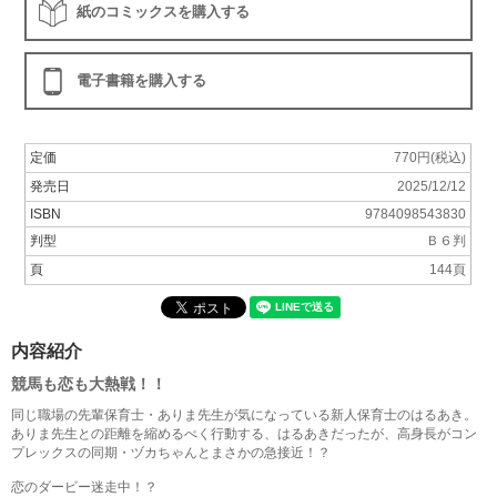
紙のコミックスを購入する
電子書籍を購入する
定価
770円(税込)
発売日
2025/12/12
ISBN
9784098543830
判型
Ｂ６判
頁
144頁
内容紹介
競馬も恋も大熱戦！！
同じ職場の先輩保育士・ありま先生が気になっている新人保育士のはるあき。
ありま先生との距離を縮めるべく行動する、はるあきだったが、高身長がコン
プレックスの同期・ヅカちゃんとまさかの急接近！？
恋のダービー迷走中！？