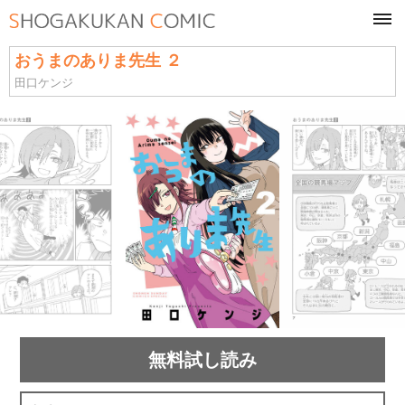
tog
navi
おうまのありま先生 ２
田口ケンジ
無料試し読み