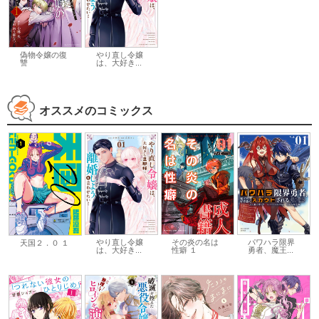
偽物令嬢の復
やり直し令嬢
讐
は、大好き...
オススメのコミックス
やり直し令嬢
その炎の名は
パワハラ限界
天国２．０ １
は、大好き...
性癖 １
勇者、魔王...