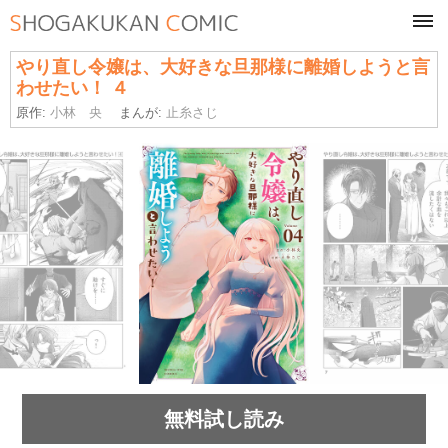
tog
navi
やり直し令嬢は、大好きな旦那様に離婚しようと言
わせたい！ ４
原作:
小林 央
まんが:
止糸さじ
無料試し読み