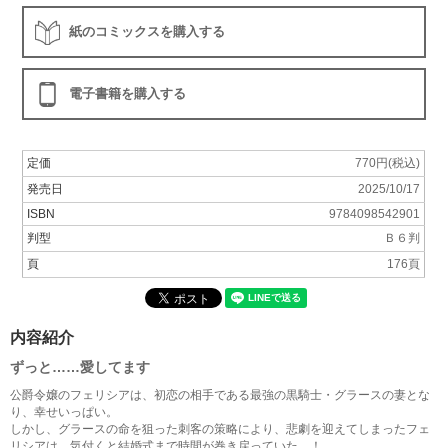
紙のコミックスを購入する
電子書籍を購入する
定価
770円(税込)
発売日
2025/10/17
ISBN
9784098542901
判型
Ｂ６判
頁
176頁
内容紹介
ずっと……愛してます
公爵令嬢のフェリシアは、初恋の相手である最強の黒騎士・グラースの妻とな
り、幸せいっぱい。
しかし、グラースの命を狙った刺客の策略により、悲劇を迎えてしまったフェ
リシアは、気付くと結婚式まで時間が巻き戻っていた…！