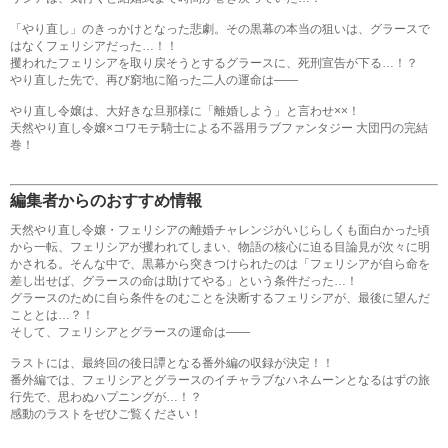
「やり直し」のきっかけとなった悲劇。その黒幕の本当の狙いは、グラースで
はなくフェリシアだった…！！
攫われたフェリシアを取り戻そうとするグラースに、死刑宣告が下る…！？
やり直した先で、再び窮地に陥った二人の運命は――
やり直し令嬢は、大好きな旦那様に「離婚しよう」と言わせ××！
天然やり直し令嬢×コワモテ騎士による不器用ラブファンタジー 大団円の完結
巻！
編集者からのおすすめ情報
天然やり直し令嬢・フェリシアの離婚チャレンジがいじらしくも面白かった頃
から一転、フェリシアが攫われてしまい、物語の核心に迫る目論見が次々に明
かされる。そんな中で、黒幕から突きつけられたのは「フェリシアが自ら命を
差し出せば、グラースの命は助けてやる」という条件だった…！
グラースのために自ら条件をのむことを決断するフェリシアが、最後に望んだ
こととは…？！
そして、フェリシアとグラースの運命は――
ラストには、最終回の後日譚となる番外編の収録が決定！！
番外編では、フェリシアとグラースのイチャラブなハネムーンとなるはずの旅
行先で、思わぬハプニングが…！？
感動のラストをぜひご覧ください！