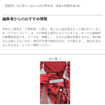
『亜獣譚』の江野スミあらため江野朱美、渾身の問題作第1巻。
編集者からのおすすめ情報
本作から筆名を「江野朱美」に変え、並々ならぬ決意をもって描かれているこ
の『アフターゴッド』は、その内容も描写もキャラクターも、すべてが規格外
の衝撃的作品です。テーマは「神殺し」。なぜ人は神を信奉するのか。神の御
心には逆らえないのか。神は不可侵で絶対なのか。その答えが……描かれるか
もしれません。どうかご期待ください。
次の巻 ＞