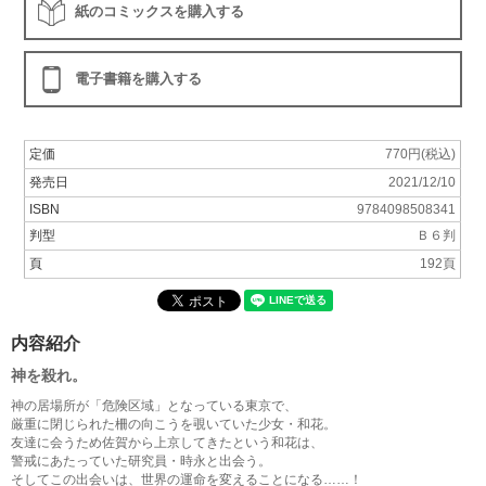
紙のコミックスを購入する
電子書籍を購入する
定価
770円(税込)
発売日
2021/12/10
ISBN
9784098508341
判型
Ｂ６判
頁
192頁
内容紹介
神を殺れ。
神の居場所が「危険区域」となっている東京で、
厳重に閉じられた柵の向こうを覗いていた少女・和花。
友達に会うため佐賀から上京してきたという和花は、
警戒にあたっていた研究員・時永と出会う。
そしてこの出会いは、世界の運命を変えることになる……！