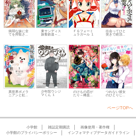
東サンディス
ＦＧフォーミ
出会ってひと
病弱な妹に全
旅客鉄道～...
ュラガール １
突きで絶頂...
てを搾取さ...
少年院ウシジ
異世界ポメラ
のけもの恋が
つれない彼女
マくん １
ニアンと虹...
たり～稀血...
のひとりじ...
ページTOPへ
小学館
雑誌定期購読
画像使用・著作権
小学館のプライバシーポリシー
インフォマティブデータガイドライン