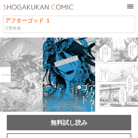
tog
navi
アフターゴッド １
江野朱美
無料試し読み